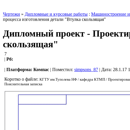
Чертежи
»
Дипломные и курсовые работы
:
Машиностроение и
процесса изготовления детали "Втулка скользящая"
Дипломный проект - Проектир
скользящая"
7
|
Рб:
|
Платформа:
Компас
|
Поместил:
simpsons_87
| Дата: 28.1.17 
Коротко о файле:
КГТУ им.Туполева НФ / кафедра КТМП / Проектирование
Пояснительная записка