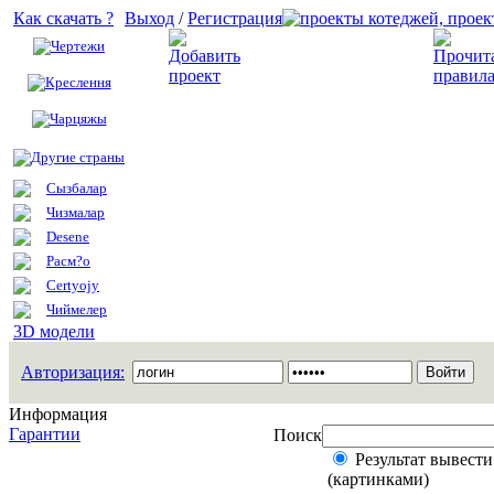
Как скачать ?
Выход
/
Регистрация
Чертежи
Добавить проект
Креслення
Чарцяжы
Другие страны
Сызбалар
Чизмалар
Desene
Расм?о
Certyojy
Чиймелер
3D модели
Авторизация:
Информация
Гарантии
Поиск
Результат вывести
(картинками)