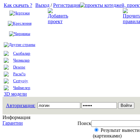
Как скачать ?
Выход
/
Регистрация
Чертежи
Добавить проект
Креслення
Чарцяжы
Другие страны
Сызбалар
Чизмалар
Desene
Расм?о
Certyojy
Чиймелер
3D модели
Авторизация:
Информация
Гарантии
Поиск
Результат вывести
(картинками)