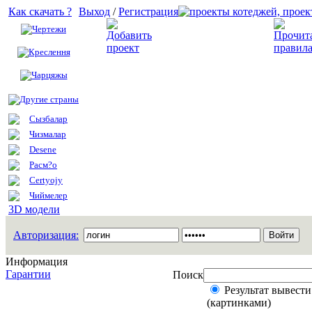
Как скачать ?
Выход
/
Регистрация
Чертежи
Добавить проект
Креслення
Чарцяжы
Другие страны
Сызбалар
Чизмалар
Desene
Расм?о
Certyojy
Чиймелер
3D модели
Авторизация:
Информация
Гарантии
Поиск
Результат вывести
(картинками)