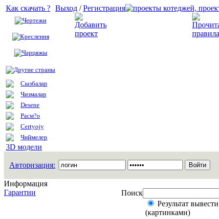
Как скачать ?
Выход
/
Регистрация
Чертежи
Добавить проект
Креслення
Чарцяжы
Другие страны
Сызбалар
Чизмалар
Desene
Расм?о
Certyojy
Чиймелер
3D модели
Авторизация:
Информация
Гарантии
Поиск
Результат вывести
(картинками)