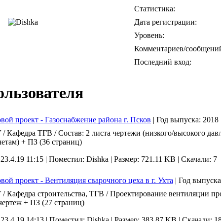
Статистика:
Дата регистрации:
Уровень:
Комментариев/сообщени
Последний вход:
ользователя
вой проект - Газоснабжение района г. Псков
|
Год выпуска:
2018
/ Кафедра ТГВ / Состав: 2 листа чертежи (низкого/высокого да
четам) + ПЗ (36 страниц)
 23.4.19 11:15 |
Поместил: Dishka |
Размер: 721.11 KB |
Скачали: 7
вой проект - Вентиляция сварочного цеха в г. Ухта
|
Год выпуск
/ Кафедра строительства, ТГВ / Проектирование вентиляции пр
чертеж + ПЗ (27 страниц)
 23.4.19 14:13 |
Поместил: Dishka |
Размер: 383.87 KB |
Скачали: 1