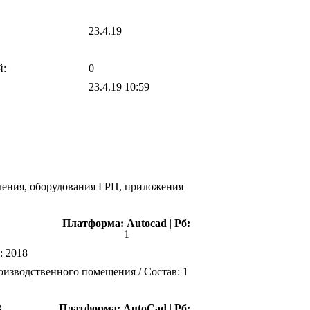
23.4.19
й:
0
23.4.19 10:59
вления, оборудования ГРП, приложения
Платформа:
Autocad
|
Рб:
1
а:
2018
оизводственного помещения / Состав: 1
8
Платформа:
AutoCad
|
Рб: