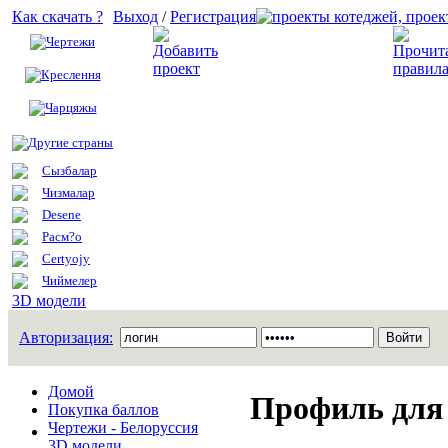
Как скачать ?
Выход
/
Регистрация
Чертежи
Добавить проект
Креслення
Чарцяжы
Другие страны
Сызбалар
Чизмалар
Desene
Расм?о
Certyojy
Чиймелер
3D модели
Авторизация:
Домой
Профиль для 
Покупка баллов
Чертежи - Белоруссия
3D модели