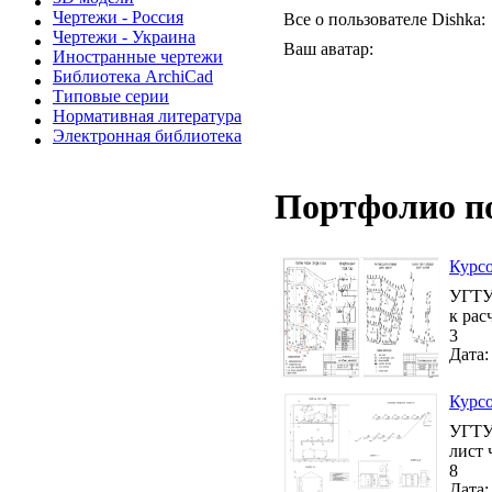
Чертежи - Россия
Все о пользователе Dishka:
Чертежи - Украина
Ваш аватар:
Иностранные чертежи
Библиотека ArchiCad
Типовые серии
Нормативная литература
Электронная библиотека
Портфолио п
Курсо
УГТУ 
к рас
3
Дата:
Курсо
УГТУ 
лист 
8
Дата: