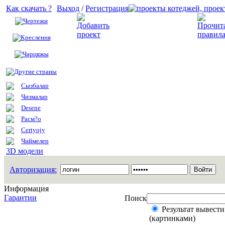
Как скачать ?
Выход
/
Регистрация
Чертежи
Добавить проект
Креслення
Чарцяжы
Другие страны
Сызбалар
Чизмалар
Desene
Расм?о
Certyojy
Чиймелер
3D модели
Авторизация:
Информация
Гарантии
Поиск
Результат вывести
(картинками)