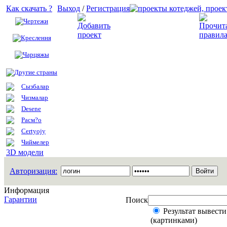
Как скачать ?
Выход
/
Регистрация
Чертежи
Добавить проект
Креслення
Чарцяжы
Другие страны
Сызбалар
Чизмалар
Desene
Расм?о
Certyojy
Чиймелер
3D модели
Авторизация:
Информация
Гарантии
Поиск
Результат вывести
(картинками)