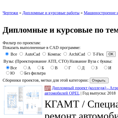
Чертежи
»
Дипломные и курсовые работы
»
Машиностроение и
Дипломные и курсовые по те
Фильтр по проектам:
Показать выполненные в CAD программе:
Все
AutoCad
Компас
ArchiCad
T-Flex
Вузы: (Проектирование АТП, СТО) Название Вуза с буквы:
Все
А
Б
В
Г
Д
З
И
Ю
Без фильтра
Сборники проектов, метки для этой категории:
Дипломный проект (колледж) - Агре
автомобилей OPEL
|
Год выпуска:
2018
КГАМТ / Специа
ремонт автомоби