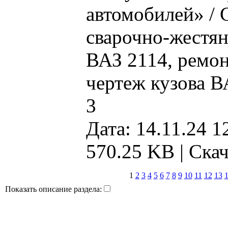
автомобилей» / 
сварочно-жестян
ВАЗ 2114, ремо
чертеж кузова ВА
3
Дата: 14.11.24 1
570.25 KB |
Скач
1
2
3
4
5
6
7
8
9
10
11
12
13
Показать описание раздела: