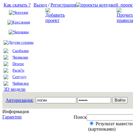
Как скачать ?
Выход
/
Регистрация
Чертежи
Добавить проект
Креслення
Чарцяжы
Другие страны
Сызбалар
Чизмалар
Desene
Расм?о
Certyojy
Чиймелер
3D модели
Авторизация:
Информация
Гарантии
Поиск
Результат вывести
(картинками)