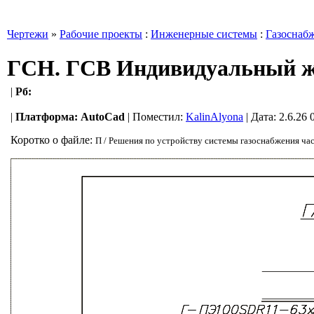
Чертежи
»
Рабочие проекты
:
Инженерные системы
:
Газоснаб
ГСН. ГСВ Индивидуальный ж
|
Рб:
|
Платформа:
AutoCad
|
Поместил:
KalinAlyona
| Дата: 2.6.26
Коротко о файле:
П / Решения по устройству системы газоснабжения час