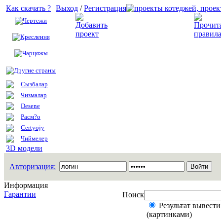
Как скачать ?
Выход
/
Регистрация
Чертежи
Добавить проект
Креслення
Чарцяжы
Другие страны
Сызбалар
Чизмалар
Desene
Расм?о
Certyojy
Чиймелер
3D модели
Авторизация:
Информация
Гарантии
Поиск
Результат вывести
(картинками)