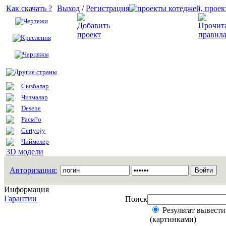
Как скачать ?
Выход
/
Регистрация
Чертежи
Добавить проект
Креслення
Чарцяжы
Другие страны
Сызбалар
Чизмалар
Desene
Расм?о
Certyojy
Чиймелер
3D модели
Авторизация:
Информация
Гарантии
Поиск
Результат вывести
(картинками)