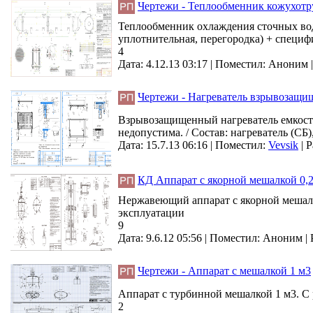
Чертежи - Теплообменник кожухот
Теплообменник охлаждения сточных вод 
уплотнительная, перегородка) + специф
4
Дата: 4.12.13 03:17 |
Поместил:
Аноним
Чертежи - Нагреватель взрывозащ
Взрывозащищенный нагреватель емкосте
недопустима. / Состав: нагреватель (СБ
Дата: 15.7.13 06:16 |
Поместил:
Vevsik
|
Р
КД Аппарат с якорной мешалкой 0,
Нержавеющий аппарат с якорной мешалко
эксплуатации
9
Дата: 9.6.12 05:56 |
Поместил:
Аноним
|
Чертежи - Аппарат с мешалкой 1 м3
Аппарат с турбинной мешалкой 1 м3. С
2