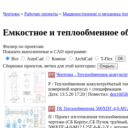
Чертежи
»
Рабочие проекты
»
Машиностроение и механика (рп
Емкостное и теплообменное о
Фильтр по проектам:
Показать выполненные в CAD программе:
Все
AutoCad
Компас
ArchiCad
T-Flex
Сборники проектов, метки для этой категории:
Чертежи - Теплообменник кожухотр
Р / Теплообменник кожухотрубчатый тип
измерений корпуса) + спецификация.
Дата: 13.5.20 17:20 |
Поместил:
den16058
ТК Теплообменник 500ХПГ-4,0-М12
П / Проект изготовления теплообменник
чертежи (СБ Корпус,СБ Пучок трубный,
500ХПГ-4,0-М12 I 25Г-6-К-2-У с детали