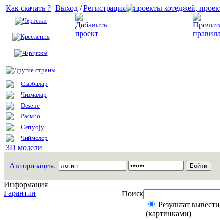
Как скачать ?
Выход
/
Регистрация
Чертежи
Добавить проект
Креслення
Чарцяжы
Другие страны
Сызбалар
Чизмалар
Desene
Расм?о
Certyojy
Чиймелер
3D модели
Авторизация:
Информация
Гарантии
Поиск
Результат вывести
(картинками)