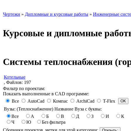
Чертежи
»
Дипломные и курсовые работы
»
Инженерные сист
Курсовые и дипломные работ
Системы теплоснабжения (гор
Котельные
, Файлов: 197
Фильтр по проектам:
Показать выполненные в CAD программе:
Все
AutoCad
Компас
ArchiCad
T-Flex
Вузы: (Теплоснабжение) Название Вуза с буквы:
Все
А
Б
В
Д
З
И
К
Ч
Ю
Без фильтра
Сборники проектов, метки для этой категории: