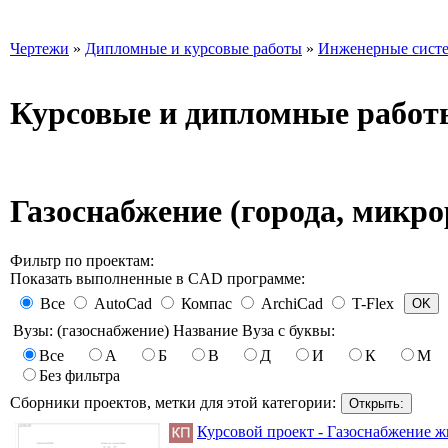
Чертежи
»
Дипломные и курсовые работы
»
Инженерные сист
Курсовые и дипломные работ
Газоснабжение (города, микро
Фильтр по проектам:
Показать выполненные в CAD программе:
Все
AutoCad
Компас
ArchiCad
T-Flex
Вузы: (газоснабжение) Название Вуза с буквы:
Все
А
Б
В
Д
И
К
М
Без фильтра
Сборники проектов, метки для этой категории:
Курсовой проект - Газоснабжение ж