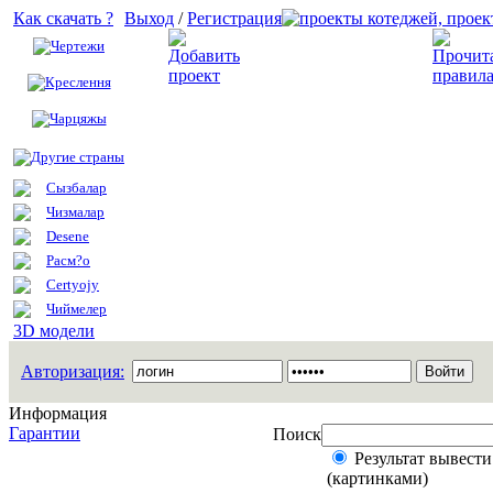
Как скачать ?
Выход
/
Регистрация
Чертежи
Добавить проект
Креслення
Чарцяжы
Другие страны
Сызбалар
Чизмалар
Desene
Расм?о
Certyojy
Чиймелер
3D модели
Авторизация:
Информация
Гарантии
Поиск
Результат вывести
(картинками)