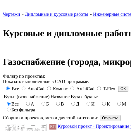
Чертежи
»
Дипломные и курсовые работы
»
Инженерные сист
Курсовые и дипломные работ
Газоснабжение (города, микро
Фильтр по проектам:
Показать выполненные в CAD программе:
Все
AutoCad
Компас
ArchiCad
T-Flex
Вузы: (газоснабжение) Название Вуза с буквы:
Все
А
Б
В
Д
И
К
М
Без фильтра
Сборники проектов, метки для этой категории:
Курсовой проект - Проектирование 