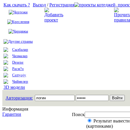
Как скачать ?
Выход
/
Регистрация
Чертежи
Добавить проект
Креслення
Чарцяжы
Другие страны
Сызбалар
Чизмалар
Desene
Расм?о
Certyojy
Чиймелер
3D модели
Авторизация:
Информация
Гарантии
Поиск
Результат вывести
(картинками)