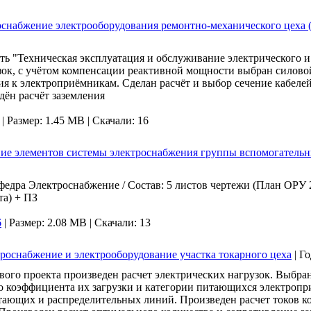
роснабжение электрооборудования ремонтно-механического цеха
ть "Техническая эксплуатация и обслуживание электрического и
зок, с учётом компенсации реактивной мощности выбран силово
я к электроприёмникам. Сделан расчёт и выбор сечение кабеле
дён расчёт заземления
|
Размер: 1.45 MB |
Скачали: 16
ание элементов системы электроснабжения группы вспомогатель
федра Электроснабжение / Состав: 5 листов чертежи (План ОРУ 
та) + ПЗ
6
|
Размер: 2.08 MB |
Скачали: 13
троснабжение и электрооборудование участка токарного цеха
|
Го
го проекта произведен расчет электрических нагрузок. Выбра
о коэффициента их загрузки и категории питающихся электроп
тающих и распределительных линий. Произведен расчет токов к