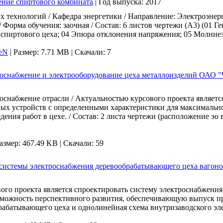
ние спиртового комбината
|
Год выпуска:
2017
 технологий / Кафедра энергетики / Направление: Электроэнер
 Форма обучения: заочная / Состав: 6 листов чертежи (А3) (01 
 спиртового цеха; 04 Эпюра отклонения напряжения; 05 Молние
eN
|
Размер: 7.71 MB |
Скачали: 7
троснабжение и электрооборудование цеха металлоизделий ОАО 
абжение отрасли / Актуальностью курсового проекта является 
ных устройств с определенными характеристики для максималь
дения работ в цехе. / Состав: 2 листа чертежи (расположение э
азмер: 467.49 KB |
Скачали: 59
 системы электроснабжения деревообрабатывающего цеха вагоно
вого проекта является спроектировать систему электроснабжени
можность перспективного развития, обеспечивающую выпуск пр
брабатывающего цеха и однолинейная схема внутризаводского эл