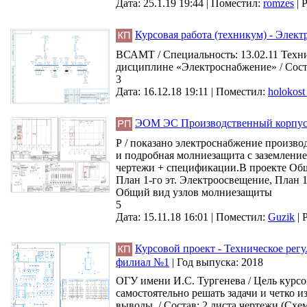
Дата: 25.1.19 19:44 |
Поместил:
romzes
|
Р
Курсовая работа (техникум) - Элек
ВСАМТ / Специальность: 13.02.11 Техни
дисциплине «Электроснабжение» / Соста
3
Дата: 16.12.18 19:11 |
Поместил:
holokos
ЭОМ ЭС Производственный корпус 
Р / показано электроснабжение произво
и подробная молниезащита с заземление
чертежи + спецификации.В проекте Об
План 1-го эт. Электроосвещение, План 
Общий вид узлов молниезащиты
5
Дата: 15.11.18 16:01 |
Поместил:
Guzik
|
Курсовой проект - Техническое ре
филиал №1
|
Год выпуска:
2018
ОГУ имени И.С. Тургенева / Цель курсо
самостоятельно решать задачи и четко 
выводы. / Состав: 2 листа чертежи (Сх