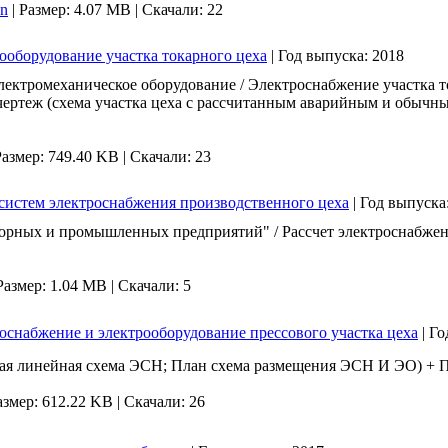
vn
|
Размер: 4.07 MB |
Скачали: 22
рооборудование участка токарного цеха
|
Год выпуска:
2018
ектромеханическое оборудование / Электроснабжение участка то
 чертеж (схема участка цеха с рассчитанным аварийным и обыч
Размер: 749.40 KB |
Скачали: 23
систем электроснабжения производственного цеха
|
Год выпуска
орных и промышленных предприятий" / Рассчет электроснабжения
Размер: 1.04 MB |
Скачали: 5
роснабжение и электрооборудование прессового участка цеха
|
Го
ная линейная схема ЭСН; План схема размещения ЭСН И ЭО) + П
азмер: 612.22 KB |
Скачали: 26