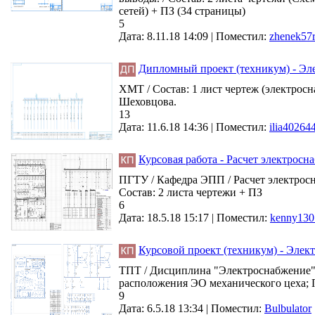
сетей) + ПЗ (34 страницы)
5
Дата: 8.11.18 14:09 |
Поместил:
zhenek57
Дипломный проект (техникум) - Эл
ХМТ / Состав: 1 лист чертеж (электросн
Шеховцова.
13
Дата: 11.6.18 14:36 |
Поместил:
ilia40264
Курсовая работа - Расчет электрос
ПГТУ / Кафедра ЭПП / Расчет электросн
Состав: 2 листа чертежи + ПЗ
6
Дата: 18.5.18 15:17 |
Поместил:
kenny130
Курсовой проект (техникум) - Элек
ТПТ / Дисциплина "Электроснабжение" 
расположения ЭО механического цеха; Пе
9
Дата: 6.5.18 13:34 |
Поместил:
Bulbulator