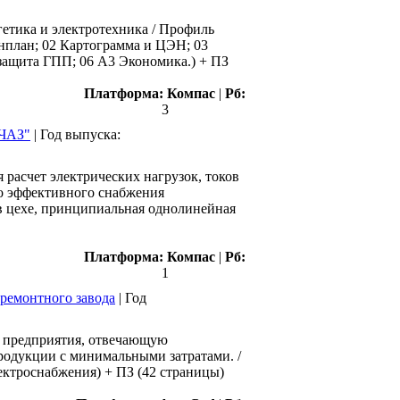
гетика и электротехника / Профиль
Генплан; 02 Картограмма и ЦЭН; 03
защита ГПП; 06 A3 Экономика.) + ПЗ
Платформа:
Компас
|
Рб:
3
"ЧАЗ"
|
Год выпуска:
расчет электрических нагрузок, токов
но эффективного снабжения
о в цехе, принципиальная однолинейная
Платформа:
Компас
|
Рб:
1
ремонтного завода
|
Год
я предприятия, отвечающую
одукции с минимальными затратами. /
ектроснабжения) + ПЗ (42 страницы)