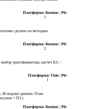
Платформа:
Компас
|
Рб:
1
диплома сделана по методике
Платформа:
Компас
|
Рб:
2
выбор трансформатора, расчет КЗ. /
Платформа:
Visio
|
Рб:
1
а. Исходные данные: План
исунок + ПЗ (.
Платформа:
Компас
|
Рб: