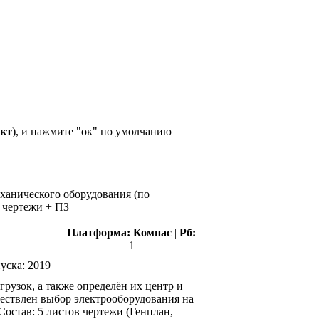
ект
), и нажмите "ок" по умолчанию
еханического оборудования (по
а чертежи + ПЗ
Платформа:
Компас
|
Рб:
1
уска:
2019
рузок, а также определён их центр и
ествлен выбор электрооборудования на
Состав: 5 листов чертежи (Генплан,