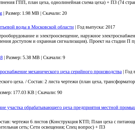
лнения ГПП, план цеха, однолинейная схема цеха) + ПЗ (74 стра
g
|
Размер: 1.98 MB |
Скачали: 20
ьевой воды в Московской области
|
Год выпуска:
2017
ектрооборудование и электроосвещение, наружное электроснабжен
ления доступом и охранная сигнализация). Проект на стадии П 
88
|
Размер: 5.38 MB |
Скачали: 9
троснабжение механического цеха серийного производства
|
Год 
ого цеха. / Состав: 2 листа чертежи (план цеха, трансформатор
азмер: 177.03 KB |
Скачали: 90
ние участка обрабатывающего цеха предприятия местной пром
остав: чертежи 6 листов (Конструкция КТП; План цеха с питаю
тельная сеть; Сети освещения; Спец вопрос) + ПЗ