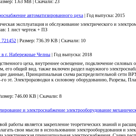
азмер: 1.63 MB |
Скачали: 23
троснабжение автоматизированного цеха
|
Год выпуска:
2015
ческая эксплуатация и обслуживание электрического и электро
в: 1 лист чертеж + ПЗ
t_721452
|
Размер: 736.39 KB |
Скачали: 10
в г. Набережные Челны
|
Год выпуска:
2018
дственного цеха, внутреннее освещение, подключение силовых об
м, его общий вид. также включен раздел наружного электроснабж
щие данные, Принципиальная схема распределительной сети ВР
1-го эт. Электроразводки к силовому оборудованию, Разрезы, Пл
Размер: 746.00 KB |
Скачали: 8
гулирование и электроснабжение электрооборудование механиче
вой работы является закрепление теоретических знаний и расши
излагать свои мысли в использовании электрооборудования и эле
ема электрическая принципиальная электроснабжения, Схема ра