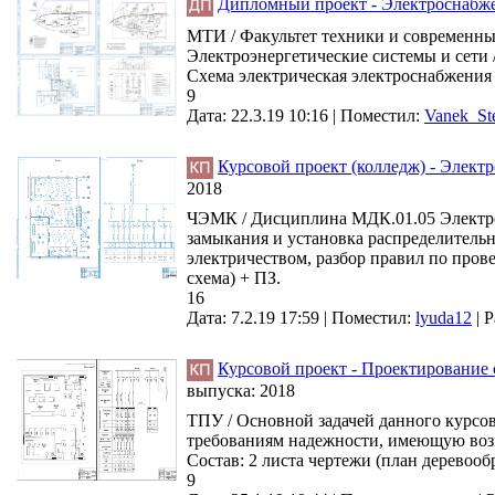
Дипломный проект - Электроснабже
МТИ / Факультет техники и современных
Электроэнергетические системы и сети /
Схема электрическая электроснабжения
9
Дата: 22.3.19 10:16 |
Поместил:
Vanek_St
Курсовой проект (колледж) - Элек
2018
ЧЭМК / Дисциплина МДК.01.05 Электросн
замыкания и установка распределитель
электричеством, разбор правил по прове
схема) + ПЗ.
16
Дата: 7.2.19 17:59 |
Поместил:
lyuda12
|
Р
Курсовой проект - Проектирование
выпуска:
2018
ТПУ / Основной задачей данного курсо
требованиям надежности, имеющую воз
Состав: 2 листа чертежи (план деревоо
9