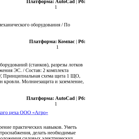
Платформа:
AutoCad
|
Рб:
1
механического оборудования / По
Платформа:
Компас
|
Рб:
1
орудований (станков), разрезы лотков
ения ЭС. / Состав: 2 комплекта
У, Принципиальная схема щита 1 ЩО,
ан кровли. Молниезащита и заземление,
Платформа:
AutoCad
|
Рб:
1
ского цеха ООО «Агро»
рение практических навыков. Уметь
ктроснабжения, делать необходимые
сположения силовых электрических