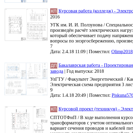
Курсовая работа (колледж) - Элект
2016
УГК им. И. И. Ползунова / Специальнос
произведён расчёт электрических нагру
который обеспечивает подачу напряжени
вопросы по энэргосбережению, произве
7
Дата: 2.4.18 11:09 |
Поместил:
Olimp2018
Бакалаврская работа - Проектиров
завода
|
Год выпуска:
2018
УлГТУ / Факультет Энергетический / Ка
Электрическая схема предприятия 3 лис
9
Дата: 1.4.18 20:49 |
Поместил:
Piskuna57
Курсовой проект (техникум) - Элек
СПТОТФиП / В ходе выполнения курсово
трансформаторов с учетом оптимальног
вариант сечения проводов и кабелей пи