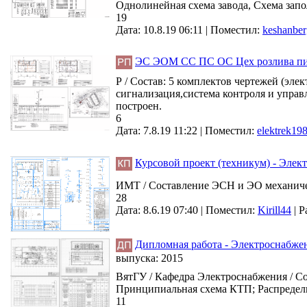
Однолинейная схема завода, Схема запо
19
Дата: 10.8.19 06:11 |
Поместил:
keshanber
ЭС ЭОМ СС ПС ОС Цех розлива пит
Р / Состав: 5 комплектов чертежей (эл
сигнализация,система контроля и управ
построен.
6
Дата: 7.8.19 11:22 |
Поместил:
elektrek19
Курсовой проект (техникум) - Элек
ИМТ / Составление ЭСН и ЭО механическ
28
Дата: 8.6.19 07:40 |
Поместил:
Kirill44
|
Р
Дипломная работа - Электроснабже
выпуска:
2015
ВятГУ / Кафедра Электроснабжения / С
Принципиальная схема КТП; Распредели
11