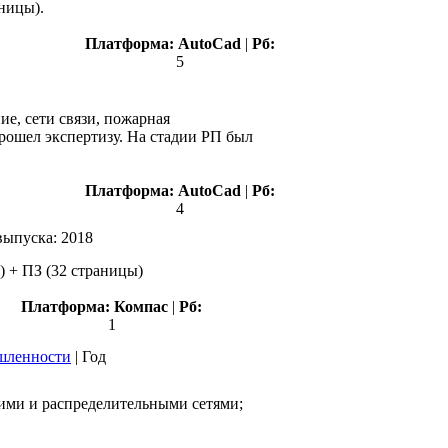
ницы).
Платформа:
AutoCad
|
Рб:
5
ие, сети связи, пожарная
прошел экспертизу. На стадии РП был
Платформа:
AutoCad
|
Рб:
4
выпуска:
2018
) + ПЗ (32 страницы)
Платформа:
Компас
|
Рб:
1
ышленности
|
Год
щими и распределительными сетями;