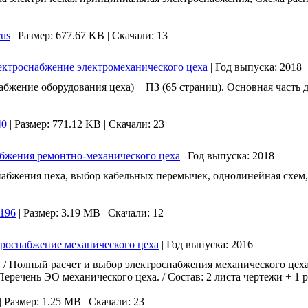
rus
|
Размер: 677.67 KB |
Скачали: 13
ектроснабжение электромеханического цеха
|
Год выпуска:
2018
абжение оборудования цеха) + ПЗ (65 страниц). Основная часть 
40
|
Размер: 771.12 KB |
Скачали: 23
набжения ремонтно-механического цеха
|
Год выпуска:
2018
абжения цеха, выбор кабельных перемычек, однолинейная схем, 
196
|
Размер: 3.19 MB |
Скачали: 12
троснабжение механического цеха
|
Год выпуска:
2016
/ Полный расчет и выбор электроснабжения механического цех
речень ЭО механического цеха. / Состав: 2 листа чертежи + 1 р
|
Размер: 1.25 MB |
Скачали: 23