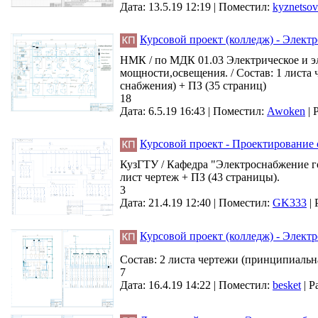
Дата: 13.5.19 12:19 |
Поместил:
kyznetso
Курсовой проект (колледж) - Элект
НМК / по МДК 01.03 Электрическое и эл
мощности,освещения. / Состав: 1 листа
снабжения) + ПЗ (35 страниц)
18
Дата: 6.5.19 16:43 |
Поместил:
Awoken
|
Курсовой проект - Проектирование 
КузГТУ / Кафедра "Электроснабжение г
лист чертеж + ПЗ (43 страницы).
3
Дата: 21.4.19 12:40 |
Поместил:
GK333
|
Курсовой проект (колледж) - Элект
Состав: 2 листа чертежи (принципиаль
7
Дата: 16.4.19 14:22 |
Поместил:
besket
|
Р