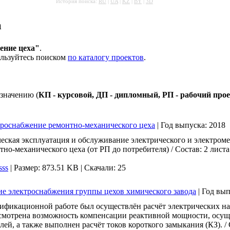
История поиска:
RU
|
UA
|
KZ
|
BY
|
3D
а
ение цеха"
.
ользуйтесь поиском
по каталогу проектов
.
значению (
КП - курсовой, ДП - дипломный, РП - рабочий про
троснабжение ремонтно-механического цеха
|
Год выпуска:
2018
еская эксплуатация и обслуживание электрического и электром
тно-механического цеха (от РП до потребителя) / Состав: 2 лист
sss
|
Размер: 873.51 KB |
Скачали: 25
е электроснабжения группы цехов химического завода
|
Год вып
фикационной работе был осуществлён расчёт электрических наг
ссмотрена возможность компенсации реактивной мощности, осущ
ей, а также выполнен расчёт токов короткого замыкания (КЗ). / 