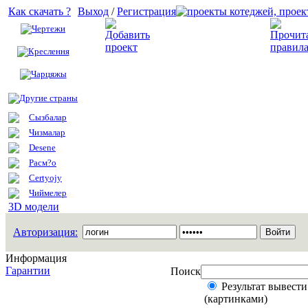
Как скачать ?
Выход
/
Регистрация
Чертежи
Добавить проект
Креслення
Чарцяжы
Другие страны
Сызбалар
Чизмалар
Desene
Расм?о
Certyojy
Чиймелер
3D модели
Авторизация:
Информация
Гарантии
Поиск
Результат вывести
(картинками)