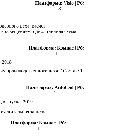
Платформа:
Visio
|
Рб:
3
карного цеха, расчет
ным освещением, однолинейная схема
Платформа:
Компас
|
Рб:
1
:
2018
 производственного цеха. / Состав: 1
Платформа:
AutoCad
|
Рб:
1
д выпуска:
2019
ояснительная записка
Платформа:
Компас
|
Рб:
1