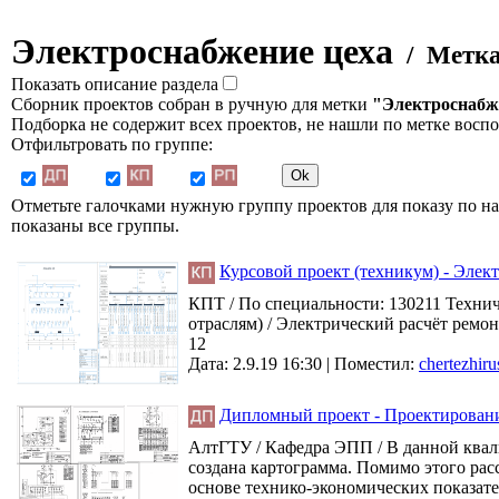
Электроснабжение цеха
/ Метк
Показать описание раздела
Сборник проектов собран в ручную для метки
"Электроснабж
Подборка не содержит всех проектов, не нашли по метке восп
Отфильтровать по группе:
Отметьте галочками нужную группу проектов для показу по на
показаны все группы.
Курсовой проект (техникум) - Элек
КПТ / По специальности: 130211 Технич
отраслям) / Электрический расчёт ремон
12
Дата: 2.9.19 16:30 |
Поместил:
chertezhiru
Дипломный проект - Проектировани
АлтГТУ / Кафедра ЭПП / В данной квали
создана картограмма. Помимо этого ра
основе технико-экономических показател