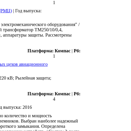
1
 (РМЦ)
|
Год выпуска:
 электромеханического оборудования" /
й трансформатор ТМ250/10/0,4,
й, аппаратуры защиты. Рассмотрены
Платформа:
Компас
|
Рб:
1
ных цехов авиационного
220 кВ; Рылейная защита;
Платформа:
Компас
|
Рб:
4
д выпуска:
2016
но количество и мощность
риемников. Выбран наиболее надежный
ороткого замыкания. Определена