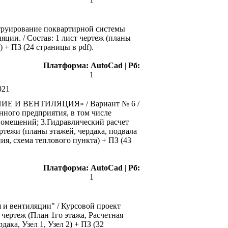
струирование поквартирной системы
ции. / Состав: 1 лист чертеж (планы
 + ПЗ (24 страницы в pdf).
Платформа:
AutoCad
|
Рб:
1
021
ИЕ И ВЕНТИЛЯЦИЯ» / Вариант № 6 /
ного предприятия, в том числе
помещений; 3.Гидравлический расчет
ертежи (планы этажей, чердака, подвала
я, схема теплового пункта) + ПЗ (43
Платформа:
AutoCad
|
Рб:
1
и вентиляции" / Курсовой проект
чертеж (План 1го этажа, Расчетная
ка, Узел 1, Узел 2) + ПЗ (32