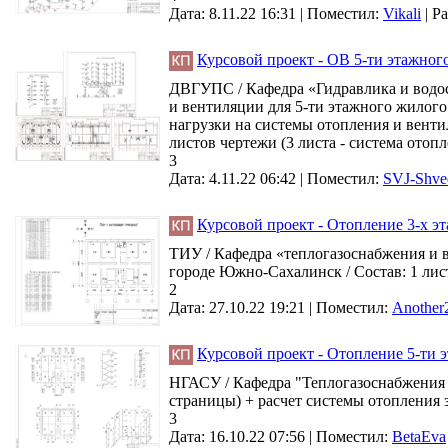
Дата: 8.11.22 16:31 |
Поместил:
Vikali
|
Ра
Курсовой проект - ОВ 5-ти этажного
ДВГУПС / Кафедра «Гидравлика и водос
и вентиляции для 5-ти этажного жилог
нагрузки на системы отопления и венти
листов чертежи (3 листа - система отоп
3
Дата: 4.11.22 06:42 |
Поместил:
SVJ-Shve
Курсовой проект - Отопление 3-х э
ТИУ / Кафедра «теплогазоснабжения и 
городе Южно-Сахалинск / Состав: 1 лист
2
Дата: 27.10.22 19:21 |
Поместил:
Another
Курсовой проект - Отопление 5-ти э
НГАСУ / Кафедра "Теплогазоснабжения и
страницы) + расчет системы отопления зд
3
Дата: 16.10.22 07:56 |
Поместил:
BetaEva