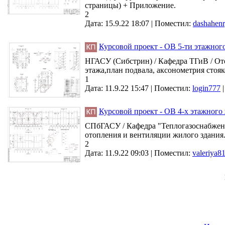
страницы) + Приложение.
2
Дата: 15.9.22 18:07 |
Поместил:
dashahen
Курсовой проект - ОВ 5-ти этажног
НГАСУ (Сибстрин) / Кафедра ТГиВ / Ото
этажа,план подвала, аксонометрия стояк
1
Дата: 11.9.22 15:47 |
Поместил:
login777
Курсовой проект - ОВ 4-х этажного 
СПбГАСУ / Кафедра "Теплогазоснабже
отопления и вентиляции жилого здания. 
2
Дата: 11.9.22 09:03 |
Поместил:
valeriya8