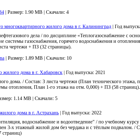
34
|
Размер: 1.90 MB |
Скачали: 4
го многоквартирного жилого дома в г. Калининград
|
Год выпуск
ефтегазового дела / по дисциплине «Теплогазоснабжение с осно
е системы газоснабжения, горячего водоснабжения и отопления
иста чертежи + ПЗ (32 страницы).
na
|
Размер: 1.89 MB |
Скачали: 10
о жилого дома в г. Хабаровск
|
Год выпуска:
2021
ого дома. / Состав: 3 листа чертежи (План технического этажа,
мы отопления, План 1-го этажа на отм. 0,000) + ПЗ (58 страниц).
азмер: 1.14 MB |
Скачали: 5
жилого дома в г. Астрахань
|
Год выпуска:
2022
нтиляция, водоснабжение и водоотведение" / по учебному курсу
лен 3-х этажный жилой дом без чердака и с тёплым подвалом. / С
7 страниц)