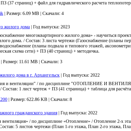
 ПЗ (37 страниц) + файл для гидравлического расчета теплопотерь
ik
|
Размер: 6.09 MB |
Скачали: 4
го жилого дома
|
Год выпуска:
2023
зоснабжение многоквартирного жилого дома» - научиться проект
лого дома. / Состав: 3 листа чертежи (Газоснабжение (планы пе
е водоснабжение (планы подвала и типового этажей, аксонометри
еская схема сети) + ПЗ (40 страниц) + методичка.
|
Размер: 11.61 MB |
Скачали: 3
жилого дома в г. Архангельск
|
Год выпуска:
2022
ния и вентиляции" / по дисциплине "ОТОПЛЕНИЕ И ВЕНТИЛЯЦ
Состав: 1 лист чертеж + ПЗ (41 страница) + таблица для расчёта 
1200
|
Размер: 622.86 KB |
Скачали: 8
тажного гражданского здания
|
Год выпуска:
2022
 вентиляция» / по дисциплине «Отопление» / Отопление 2-х эт
Состав: 5 листов чертежи (План 1-го этажа, План 2-го этажа, П