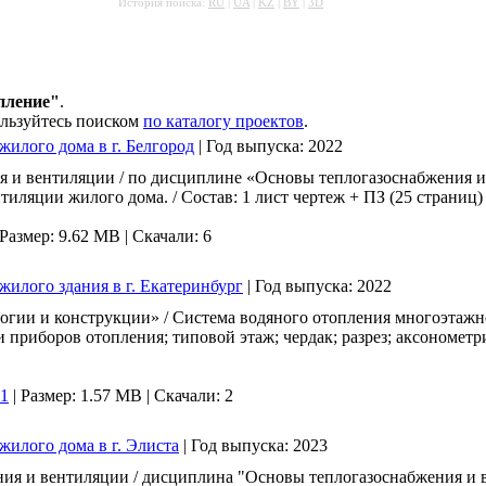
История поиска:
RU
|
UA
|
KZ
|
BY
|
3D
пление"
.
ользуйтесь поиском
по каталогу проектов
.
жилого дома в г. Белгород
|
Год выпуска:
2022
 и вентиляции / по дисциплине «Основы теплогазоснабжения и 
иляции жилого дома. / Состав: 1 лист чертеж + ПЗ (25 страниц)
Размер: 9.62 MB |
Скачали: 6
жилого здания в г. Екатеринбург
|
Год выпуска:
2022
гии и конструкции» / Система водяного отопления многоэтажног
 и приборов отопления; типовой этаж; чердак; разрез; аксонометр
11
|
Размер: 1.57 MB |
Скачали: 2
жилого дома в г. Элиста
|
Год выпуска:
2023
я и вентиляции / дисциплина "Основы теплогазоснабжения и в