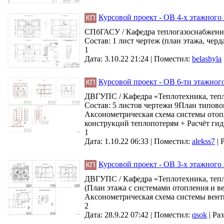
Курсовой проект - ОВ 4-х этажного 
СПбГАСУ / Кафедра теплогазоснабжения 
Состав: 1 лист чертеж (план этажа, черд
1
Дата: 3.10.22 21:24 |
Поместил:
belashyla
Курсовой проект - ОВ 6-ти этажного
ДВГУПС / Кафедра «Теплотехника, тепл
Состав: 5 листов чертежи 9План типово
Аксонометрическая схема системы отопл
конструкций теплопотерям + Расчёт гид
1
Дата: 1.10.22 06:33 |
Поместил:
alekss7
|
Курсовой проект - ОВ 3-х этажного 
ДВГУПС / Кафедра «Теплотехника, тепло
(План этажа с системами отопления и в
Аксонометрическая схема системы венти
2
Дата: 28.9.22 07:42 |
Поместил:
qsok
|
Раз