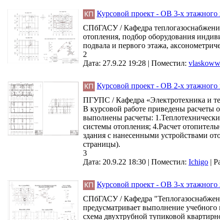
Курсовой проект - ОВ 3-х этажного 
СПбГАСУ / Кафедра теплогазоснабжения
отопления, подбор оборудования индиви
подвала и первого этажа, аксонометриче
2
Дата: 27.9.22 19:28 |
Поместил:
vlaskow
Курсовой проект - ОВ 2-х этажного 
ПГУПС / Кафедра «Электротехника 
В курсовой работе приведены расчеты 
выполнены расчеты: 1.Теплотехнически
системы отопления; 4.Расчет отопительн
здания с нанесенными устройствами ото
страницы).
3
Дата: 20.9.22 18:30 |
Поместил:
Ichigo
|
Р
Курсовой проект - ОВ 3-х этажного 
СПбГАСУ / Кафедра "Теплогазоснабжени
предусматривает выполнение учебного пр
схема двухтрубной тупиковой квартирной