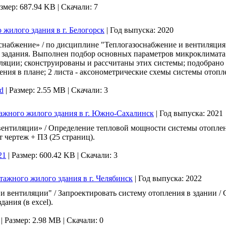
змер: 687.94 KB |
Скачали: 7
 жилого здания в г. Белогорск
|
Год выпуска:
2020
набжение» / по дисциплине "Теплогазоснабжение и вентиляция"
о задания. Выполнен подбор основных параметров микроклимата
ляции; сконструированы и рассчитаны этих системы; подобрано н
ления в плане; 2 листа - аксонометрические схемы системы отоп
d
|
Размер: 2.55 MB |
Скачали: 3
тажного жилого здания в г. Южно-Сахалинск
|
Год выпуска:
2021
вентиляции» / Определение тепловой мощности системы отоплен
 чертеж + ПЗ (25 страниц).
21
|
Размер: 600.42 KB |
Скачали: 3
тажного жилого здания в г. Челябинск
|
Год выпуска:
2022
 вентиляции" / Запроектировать систему отопления в здании / С
ания (в еxcel).
|
Размер: 2.98 MB |
Скачали: 0