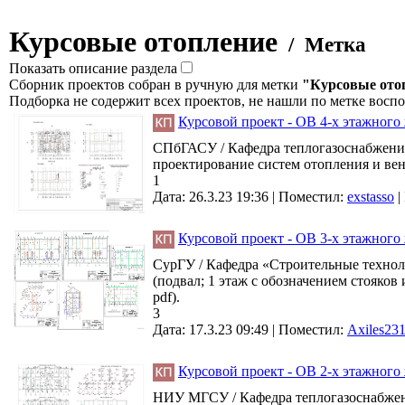
Курсовые отопление
/ Метка
Показать описание раздела
Сборник проектов собран в ручную для метки
"Курсовые ото
Подборка не содержит всех проектов, не нашли по метке восп
Курсовой проект - ОВ 4-х этажного 
СПбГАСУ / Кафедра теплогазоснабжения
проектирование систем отопления и вент
1
Дата: 26.3.23 19:36 |
Поместил:
exstasso
|
Курсовой проект - ОВ 3-х этажного 
СурГУ / Кафедра «Строительные техноло
(подвал; 1 этаж с обозначением стояков
pdf).
3
Дата: 17.3.23 09:49 |
Поместил:
Axiles23
Курсовой проект - ОВ 2-х этажного 
НИУ МГСУ / Кафедра теплогазоснабжени