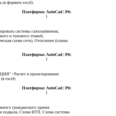
 (в формате excel).
Платформа:
AutoCad
|
Рб:
1
ировать системы газоснабжения,
рвого и типового этажей,
ческая схема сети), Отопление (планы
Платформа:
AutoCad
|
Рб:
1
ИЯ" / Расчет и проектирование
(в excel)
Платформа:
AutoCad
|
Рб:
1
ажного гражданского здания
лан подвала, Схема ИТП, Схема системы