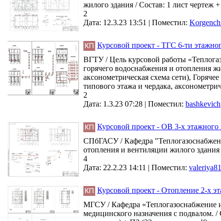
жилого здания / Состав: 1 лист чертеж +
2
Дата: 12.3.23 13:51 |
Поместил:
Korgench
Курсовой проект - ТГС 6-ти этажно
ВГТУ / Цель курсовой работы «Теплога
горячего водоснабжения и отопления жи
аксонометрическая схема сети), Горяче
типового этажа и чердака, аксонометрич
2
Дата: 1.3.23 07:28 |
Поместил:
bashkevich
Курсовой проект - ОВ 3-х этажного 
СПбГАСУ / Кафедра "Теплогазоснабже
отопления и вентиляции жилого здания / 
4
Дата: 22.2.23 14:11 |
Поместил:
valeriya8
Курсовой проект - Отопление 2-х э
МГСУ / Кафедра «Теплогазоснабжение и
медицинского назначения с подвалом. / 