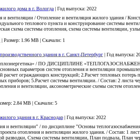
жилого дома в г. Вологда
|
Год выпуска:
2022
 и вентиляции / Отопление и вентиляция жилого здания / Кон
дуального теплового пункта и конструирование системы вентиля
ская схема системы отопления, схема системы вентиляции, узлы)
w
|
Размер: 1.96 MB |
Скачали: 1
производственного здания в г. Санкт-Петербург
|
Год выпуска:
2
и теплоэнергетика» / ПО ДИСЦИПЛИНЕ «ТЕПЛОГАЗОСНАБЖЕН
основных параметров систем отопления и вентиляции промышлен
й расчет ограждающих конструкций; 2.Расчет тепловых потерь 
ых приборов; 5.Расчет системы вентиляции. / Состав: 2 листа ч
пления и вентиляции, аксонометрические схемы систем отоплени
азмер: 2.84 MB |
Скачали: 5
жилого здания в г. Краснодар
|
Год выпуска:
2022
я и вентиляции" / по дисциплине "Основы теплогазоснабжения 
оекта отопления и вентиляции жилого здания. / Состав: 1 лист 
 разводки, Схема системы вентиляции, План подвала, План черда