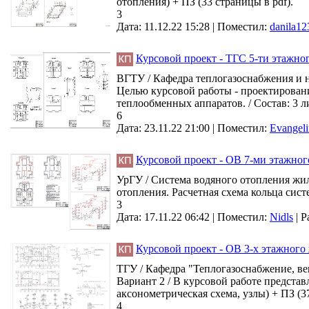
отопления) + ПЗ (33 страницы в pdf).
3
Дата: 11.12.22 15:28 |
Поместил:
danila12
Курсовой проект - ТГС 5-ти этажно
ВГТУ / Кафедра теплогазоснабжения и н
Целью курсовой работы - проектировани
теплообменных аппаратов. / Состав: 3 л
6
Дата: 23.11.22 21:00 |
Поместил:
Evangeli
Курсовой проект - ОВ 7-ми этажног
УрГУ / Система водяного отопления жил
отопления. Расчетная схема кольца систе
3
Дата: 17.11.22 06:42 |
Поместил:
Nidls
|
Р
Курсовой проект - ОВ 3-х этажного 
ТГУ / Кафедра "Теплогазоснабжение, ве
Вариант 2 / В курсовой работе представ
аксонометрическая схема, узлы) + ПЗ (3
4