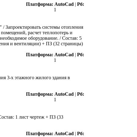
Платформа:
AutoCad
|
Рб:
1
 / Запроектировать системы отопления
 помещений, расчет теплопотерь и
еобходимое оборудование. / Состав: 5
ления и вентиляции) + ПЗ (32 страницы)
Платформа:
AutoCad
|
Рб:
1
ия 3-х этажного жилого здания в
Платформа:
AutoCad
|
Рб:
1
остав: 1 лист чертеж + ПЗ (33
Платформа:
AutoCad
|
Рб: