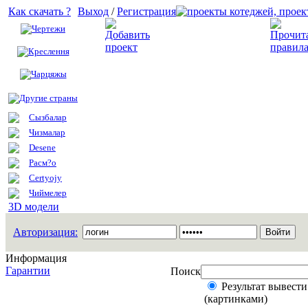
Как скачать ?
Выход
/
Регистрация
Чертежи
Добавить проект
Креслення
Чарцяжы
Другие страны
Сызбалар
Чизмалар
Desene
Расм?о
Certyojy
Чиймелер
3D модели
Авторизация:
Информация
Гарантии
Поиск
Результат вывести
(картинками)