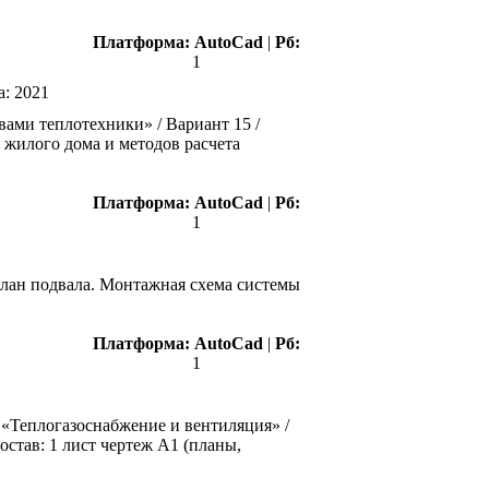
Платформа:
AutoCad
|
Рб:
1
а:
2021
вами теплотехники» / Вариант 15 /
 жилого дома и методов расчета
Платформа:
AutoCad
|
Рб:
1
 план подвала. Монтажная схема системы
Платформа:
AutoCad
|
Рб:
1
 «Теплогазоснабжение и вентиляция» /
остав: 1 лист чертеж А1 (планы,