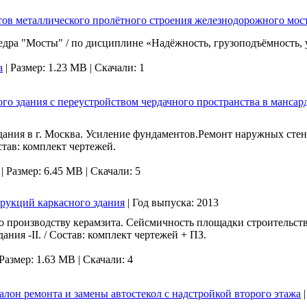
тов металлического пролётного строения железнодорожного мос
ра "Мосты" / по дисциплине «Надёжность, грузоподъёмность, ус
a
|
Размер: 1.23 MB |
Скачали: 1
о здания с переустройством чердачного пространства в мансар
дания в г. Москва. Усиление фундаментов.Ремонт наружных стен
став: комплект чертежей.
|
Размер: 6.45 MB |
Скачали: 5
рукций каркасного здания
|
Год выпуска:
2013
о производству керамзита. Сейсмичность площадки строительства
ания -II. / Состав: комплект чертежей + ПЗ.
Размер: 1.63 MB |
Скачали: 4
лон ремонта и замены автостекол с надстройкой второго этажа