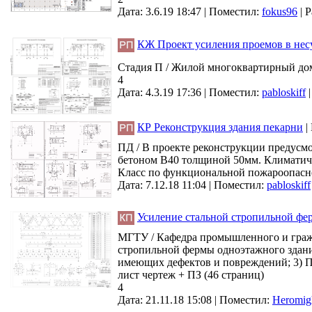
Дата: 3.6.19 18:47 |
Поместил:
fokus96
|
Р
КЖ Проект усиления проемов в нес
Стадия П / Жилой многоквартирный дом
4
Дата: 4.3.19 17:36 |
Поместил:
pabloskiff
КР Реконструкция здания пекарни
|
ПД / В проекте реконструкции предусмо
бетоном В40 толщиной 50мм. Климатическ
Класс по функциональной пожароопаснос
Дата: 7.12.18 11:04 |
Поместил:
pabloskiff
Усиление стальной стропильной фе
МГТУ / Кафедра промышленного и гражд
стропильной фермы одноэтажного здани
имеющих дефектов и повреждений; 3) П
лист чертеж + ПЗ (46 страниц)
4
Дата: 21.11.18 15:08 |
Поместил:
Heromig