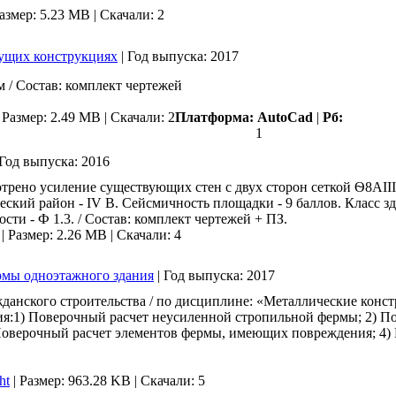
азмер: 5.23 MB |
Скачали: 2
ущих конструкциях
|
Год выпуска:
2017
 / Состав: комплект чертежей
|
Размер: 2.49 MB |
Скачали: 2
Платформа:
AutoCad
|
Рб:
1
Год выпуска:
2016
трено усиление существующих стен с двух сторон сеткой Ѳ8АII
ий район - IV В. Сейсмичность площадки - 9 баллов. Класс здани
ти - Ф 1.3. / Состав: комплект чертежей + ПЗ.
|
Размер: 2.26 MB |
Скачали: 4
рмы одноэтажного здания
|
Год выпуска:
2017
анского строительства / по дисциплине: «Металлические конст
я:1) Поверочный расчет неусиленной стропильной фермы; 2) По
оверочный расчет элементов фермы, имеющих повреждения; 4) П
ht
|
Размер: 963.28 KB |
Скачали: 5