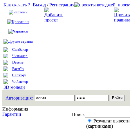
Как скачать ?
Выход
/
Регистрация
Чертежи
Добавить проект
Креслення
Чарцяжы
Другие страны
Сызбалар
Чизмалар
Desene
Расм?о
Certyojy
Чиймелер
3D модели
Авторизация:
Информация
Гарантии
Поиск
Результат вывести
(картинками)