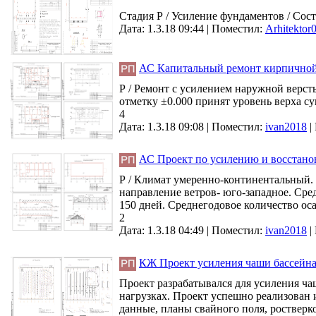
Стадия Р / Усиление фундаментов / Сост
Дата: 1.3.18 09:44 |
Поместил:
Arhitektor
АС Капитальный ремонт кирпичной
Р / Ремонт с усилением наружной верст
отметку ±0.000 принят уровень верха с
4
Дата: 1.3.18 09:08 |
Поместил:
ivan2018
|
АС Проект по усилению и восстано
Р / Климат умеренно-континентальный. 
направление ветров- юго-западное. Сре
150 дней. Среднегодовое количество оса
2
Дата: 1.3.18 04:49 |
Поместил:
ivan2018
|
КЖ Проект усиления чаши бассейн
Проект разрабатывался для усиления ч
нагрузках. Проект успешно реализован 
данные, планы свайного поля, ростверко