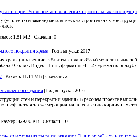
ути станции. Усиление металлических строительных конструкц
у (усилению и замене) металлических строительных конструкций
3 листа
азмер: 1.81 MB |
Скачали: 0
чатого покрытия храма
|
Год выпуска:
2017
я храма (внутренние габариты в плане 8*8 м) монолитными ж.б.
ана / Состав: Видео - 1 шт., формат mp4 + 2 чертежа по опалуб
7
|
Размер: 11.14 MB |
Скачали: 2
омышленного здания
|
Год выпуска:
2016
струкций стен и перекрытий здания / В рабочем проекте выпол
по профлисту, а также мероприятия по усилению кирпичных сте
|
Размер: 429.06 KB |
Скачали: 10
 междуэтажном перекрытии магазина "Пятерочка" с усилением к