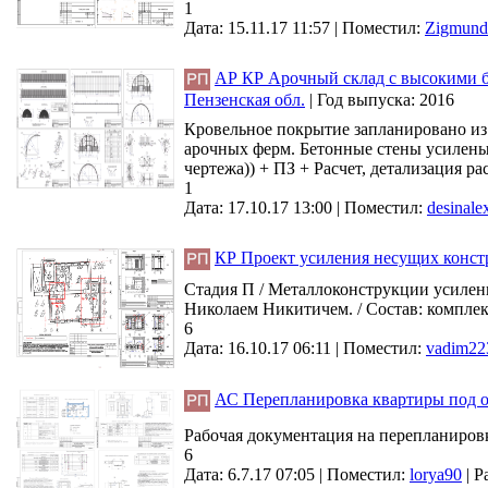
1
Дата: 15.11.17 11:57 |
Поместил:
Zigmund
АР КР Арочный склад с высокими бе
Пензенская обл.
|
Год выпуска:
2016
Кровельное покрытие запланировано из
арочных ферм. Бетонные стены усилены 
чертежа)) + ПЗ + Расчет, детализация ра
1
Дата: 17.10.17 13:00 |
Поместил:
desinale
КР Проект усиления несущих констр
Стадия П / Металлоконструкции усилен
Николаем Никитичем. / Состав: комплек
6
Дата: 16.10.17 06:11 |
Поместил:
vadim22
АС Перепланировка квартиры под о
Рабочая документация на перепланировк
6
Дата: 6.7.17 07:05 |
Поместил:
lorya90
|
Р