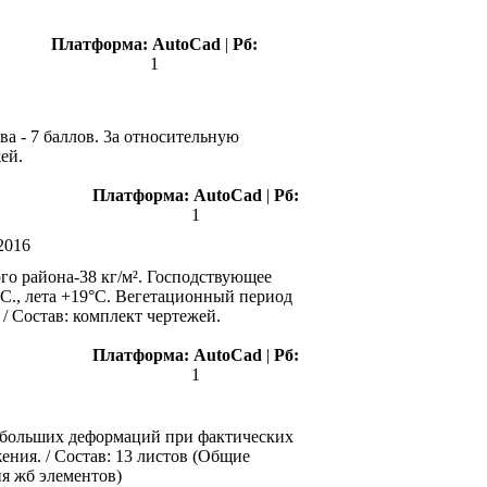
Платформа:
AutoCad
|
Рб:
1
а - 7 баллов. 3а относительную
ей.
Платформа:
АutoCad
|
Рб:
1
2016
го района-38 кг/м². Господствующее
°С., лета +19°С. Вегетационный период
/ Состав: комплект чертежей.
Платформа:
АutoCad
|
Рб:
1
и больших деформаций при фактических
ния. / Состав: 13 листов (Общие
ия жб элементов)