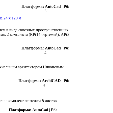
Платформа:
AutoCad
|
Рб:
3
а 24 х 120 м
ием в виде сквозных пространственных
в: 2 комплекта (КР(14 чертежей); АР(3
Платформа:
AutoCad
|
Рб:
4
пархиальным архитектором Никоновым
Платформа:
ArchiCAD
|
Рб:
4
тав: комплект чертежей 8 листов
Платформа:
AutoCad
|
Рб: