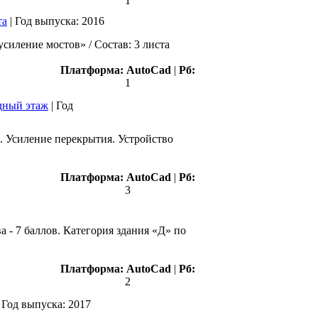
1
та
|
Год выпуска:
2016
иление мостов» / Состав: 3 листа
Платформа:
AutoCad
|
Рб:
1
дный этаж
|
Год
. Усиление перекрытия. Устройство
Платформа:
AutoCad
|
Рб:
3
 - 7 баллов. Категория здания «Д» по
Платформа:
АutoCad
|
Рб:
2
|
Год выпуска:
2017