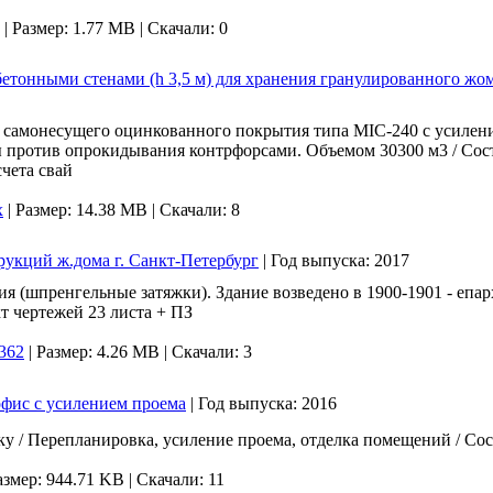
|
Размер: 1.77 MB |
Скачали: 0
тонными стенами (h 3,5 м) для хранения гранулированного жом
 самонесущего оцинкованного покрытия типа MIC-240 с усилен
против опрокидывания контрфорсами. Объемом 30300 м3 / Соста
счета свай
x
|
Размер: 14.38 MB |
Скачали: 8
укций ж.дома г. Санкт-Петербург
|
Год выпуска:
2017
ия (шпренгельные затяжки). Здание возведено в 1900-1901 - е
т чертежей 23 листа + ПЗ
362
|
Размер: 4.26 MB |
Скачали: 3
фис с усилением проема
|
Год выпуска:
2016
у / Перепланировка, усиление проема, отделка помещений / Сос
азмер: 944.71 KB |
Скачали: 11