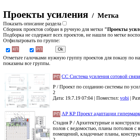
Проекты усиления
/ Метка
Показать описание раздела
Сборник проектов собран в ручную для метки
"Проекты усил
Подборка не содержит всех проектов, не нашли по метке восп
Отфильтровать по группе:
Отметьте галочками нужную группу проектов для показу по на
показаны все группы.
СС Система усиления сотовой связ
Р / Проект по созданию системы по уси
2
Дата: 19.7.19 07:04 |
Поместил:
vobi
|
Раз
АР КР Проект адаптации гипермарке
Стадия Р / Архитектурные и конструкти
полов с ведомостью, планы потолков с 
помещений, кладочные планы, конструкт
2