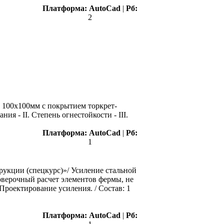
Платформа:
AutoCad
|
Рб:
2
I 100х100мм с покрытием торкрет-
я - II. Степень огнестойкости - III.
Платформа:
AutoCad
|
Рб:
1
рукции (спецкурс)»/ Усиление стальной
верочный расчет элементов фермы, не
роектирование усиления. / Состав: 1
Платформа:
AutoCad
|
Рб: