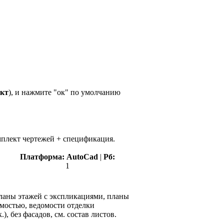
ект
), и нажмите "ок" по умолчанию
мплект чертежей + спецификация.
Платформа:
AutoCad
|
Рб:
1
планы этажей с экспликациями, планы
омостью, ведомости отделки
 без фасадов, см. состав листов.