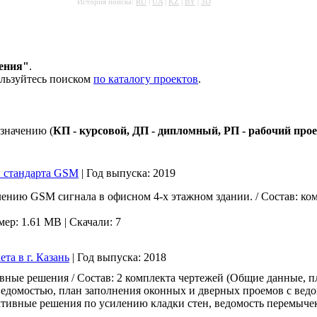
История поиска:
RU
|
UA
|
KZ
|
BY
|
3D
ения"
.
ользуйтесь поиском
по каталогу проектов
.
значению (
КП - курсовой, ДП - дипломный, РП - рабочий про
и стандарта GSM
|
Год выпуска:
2019
лению GSM сигнала в офисном 4-х этажном здании. / Состав: ко
мер: 1.61 MB |
Скачали: 7
та в г. Казань
|
Год выпуска:
2018
вные решения / Состав: 2 комплекта чертежей (Общие данные, 
ведомостью, план заполнения оконных и дверных проемов с вед
ивные решения по усилению кладки стен, ведомость перемычек.),