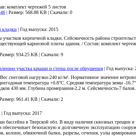
ав: комплект чертежей 5 листов
046
|
Размер: 568.88 KB |
Скачали: 0
 кладки
|
Год выпуска:
2015
ы участков кирпичной кладки. Сейсмичность района строительств
уществующей карнизной плиты здания. / Состав: комплект чертеж
Размер: 934.25 KB |
Скачали: 9
влению участка крыши и стены после обрушения
|
Год выпуска:
Вес снеговой нагрузки-240 кг/м². Нормативное значение ветрово
днегодовая температура +0.8°С. Средняя температура зимы -16.7
дков 430 мм. Глубина промерзания-2.2 м. Сейсмичность-7 балов. 
Размер: 961.41 KB |
Скачали: 2
а
|
Год выпуска:
2017
аши бассейна в Тверской обл. В виду наличия сквозных трещин 
и обеспечивает безопасную и долговечную эксплуатацию сооруже
в, колонн, обвязочной балки, разрезы, сечения, узлы армирован