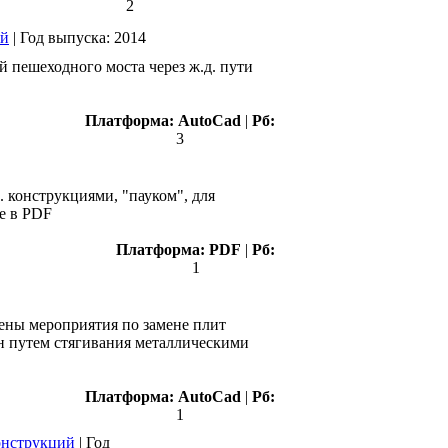
2
ий
|
Год выпуска:
2014
 пешеходного моста через ж.д. пути
Платформа:
AutoCad
|
Рб:
3
 конструкциями, "пауком", для
ке в PDF
Платформа:
PDF
|
Рб:
1
нены мероприятия по замене плит
н путем стягивания металлическими
Платформа:
AutoCad
|
Рб:
1
онструкций
|
Год