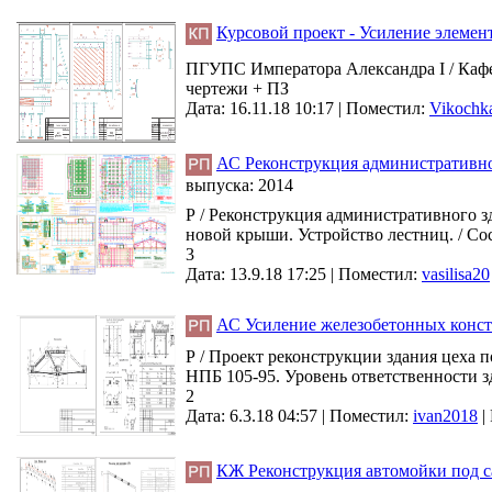
Курсовой проект - Усиление элемен
ПГУПС Императора Александра I / Кафед
чертежи + ПЗ
Дата: 16.11.18 10:17 |
Поместил:
Vikochk
АС Реконструкция административног
выпуска:
2014
Р / Реконструкция административного з
новой крыши. Устройство лестниц. / Со
3
Дата: 13.9.18 17:25 |
Поместил:
vasilisa20
АС Усиление железобетонных конст
Р / Проект реконструкции здания цеха п
НПБ 105-95. Уровень ответственности зд
2
Дата: 6.3.18 04:57 |
Поместил:
ivan2018
|
КЖ Реконструкция автомойки под са