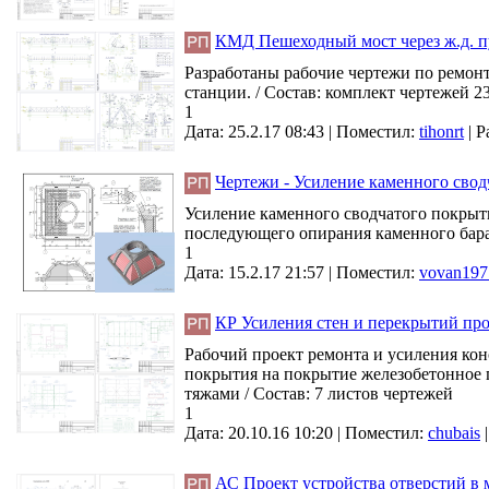
КМД Пешеходный мост через ж.д. п
Разработаны рабочие чертежи по ремонт
станции. / Состав: комплект чертежей 2
1
Дата: 25.2.17 08:43 |
Поместил:
tihonrt
|
Р
Чертежи - Усиление каменного свод
Усиление каменного сводчатого покрыти
последующего опирания каменного бараб
1
Дата: 15.2.17 21:57 |
Поместил:
vovan197
КР Усиления стен и перекрытий пр
Рабочий проект ремонта и усиления кон
покрытия на покрытие железобетонное 
тяжами / Состав: 7 листов чертежей
1
Дата: 20.10.16 10:20 |
Поместил:
chubais
АС Проект устройства отверстий в