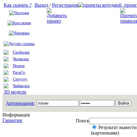
Как скачать ?
Выход
/
Регистрация
Чертежи
Добавить проект
Креслення
Чарцяжы
Другие страны
Сызбалар
Чизмалар
Desene
Расм?о
Certyojy
Чиймелер
3D модели
Авторизация:
Информация
Гарантии
Поиск
Результат вывести
(картинками)