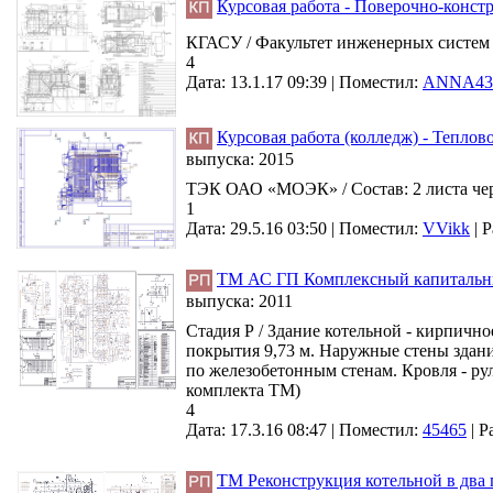
Курсовая работа - Поверочно-конст
КГАСУ / Факультет инженерных систем и
4
Дата: 13.1.17 09:39 |
Поместил:
ANNA43
Курсовая работа (колледж) - Тепло
выпуска:
2015
ТЭК ОАО «МОЭК» / Состав: 2 листа чер
1
Дата: 29.5.16 03:50 |
Поместил:
VVikk
|
Р
ТМ АС ГП Комплексный капитальный
выпуска:
2011
Стадия Р / Здание котельной - кирпично
покрытия 9,73 м. Наружные стены здан
по железобетонным стенам. Кровля - ру
комплекта ТМ)
4
Дата: 17.3.16 08:47 |
Поместил:
45465
|
Р
ТМ Реконструкция котельной в два 