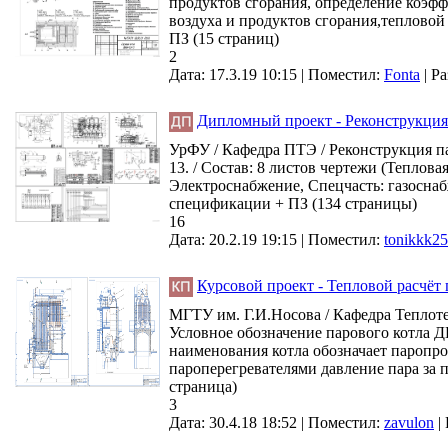
продуктов сгорания, определение коэфф
воздуха и продуктов сгорания,тепловой б
ПЗ (15 страниц)
2
Дата: 17.3.19 10:15 |
Поместил:
Fonta
|
Ра
Дипломный проект - Реконструкция
УрФУ / Кафедра ПТЭ / Реконструкция п
13. / Состав: 8 листов чертежи (Теплов
Электроснабжение, Спецчасть: газоснаб
спецификации + ПЗ (134 страницы)
16
Дата: 20.2.19 19:15 |
Поместил:
tonikkk25
Курсовой проект - Тепловой расчёт
МГТУ им. Г.И.Носова / Кафедра Теплоте
Условное обозначение парового котла Д
наименования котла обозначает паропроиз
пароперегревателями давление пара за па
страница)
3
Дата: 30.4.18 18:52 |
Поместил:
zavulon
|