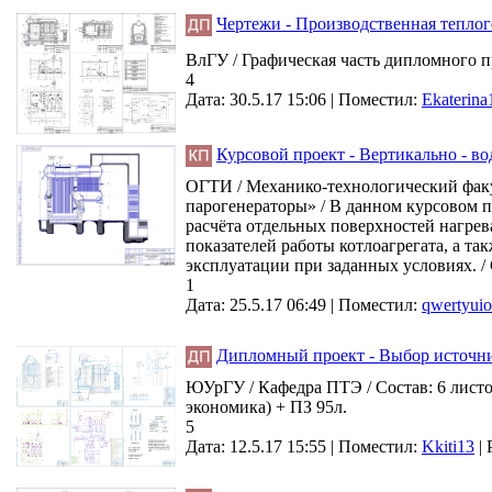
Чертежи - Производственная теплог
ВлГУ / Графическая часть дипломного пр
4
Дата: 30.5.17 15:06 |
Поместил:
Ekaterin
Курсовой проект - Вертикально - в
ОГТИ / Механико-технологический факу
парогенераторы» / В данном курсовом 
расчёта отдельных поверхностей нагрев
показателей работы котлоагрегата, а 
эксплуатации при заданных условиях. / 
1
Дата: 25.5.17 06:49 |
Поместил:
qwertyui
Дипломный проект - Выбор источн
ЮУрГУ / Кафедра ПТЭ / Состав: 6 листо
экономика) + ПЗ 95л.
5
Дата: 12.5.17 15:55 |
Поместил:
Kkiti13
|