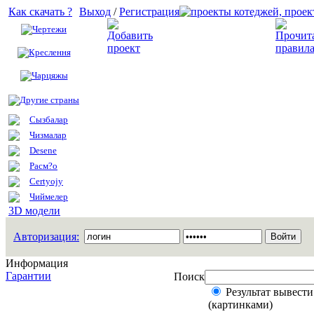
Как скачать ?
Выход
/
Регистрация
Чертежи
Добавить проект
Креслення
Чарцяжы
Другие страны
Сызбалар
Чизмалар
Desene
Расм?о
Certyojy
Чиймелер
3D модели
Авторизация:
Информация
Гарантии
Поиск
Результат вывести
(картинками)