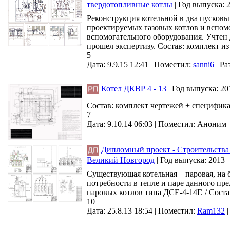
твердотопливные котлы
|
Год выпуска:
Реконструкция котельной в два пусков
проектируемых газовых котлов и вспом
вспомогательного оборудования. Учтен
прошел экспертизу. Состав: комплект и
5
Дата: 9.9.15 12:41 |
Поместил:
sanni6
|
Ра
Котел ДКВР 4 - 13
|
Год выпуска:
20
Состав: комплект чертежей + специфик
7
Дата: 9.10.14 06:03 |
Поместил:
Аноним
Дипломный проект - Строительства
Великий Новгород
|
Год выпуска:
2013
Существующая котельная – паровая, на
потребности в тепле и паре данного пр
паровых котлов типа ДСЕ-4-14Г. / Соста
10
Дата: 25.8.13 18:54 |
Поместил:
Ram132