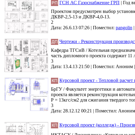
ГСН АС Газоснабжение ГРП
|
Год в
Проектом предусмотрен выбор установки
ДКВР-2,5-13 и ДКВР-4,0-13.
2
Дата: 26.6.13 07:26 |
Поместил:
pangolin
Чертежи - Реконструкция производст
Кафедра ТГСиВ / Котельная предназначе
часть дипломного проекта содержит 11 л
3
Дата: 13.4.13 21:50 |
Поместил:
Аноним
Курсовой проект - Тепловой расчет 
БрГУ / Факультет энергетики и автома
проекта является реконструкция котель
Р = 13кгс/см2 для сжигания твердого топ
3
Дата: 28.12.12 00:21 |
Поместил:
Анони
Курсовой проект (колледж) - Произ
НКТАСУ / Дисциплина: «Котельные устан