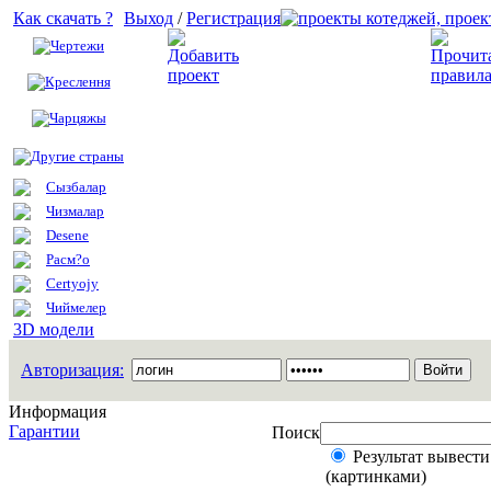
Как скачать ?
Выход
/
Регистрация
Чертежи
Добавить проект
Креслення
Чарцяжы
Другие страны
Сызбалар
Чизмалар
Desene
Расм?о
Certyojy
Чиймелер
3D модели
Авторизация:
Информация
Гарантии
Поиск
Результат вывести
(картинками)