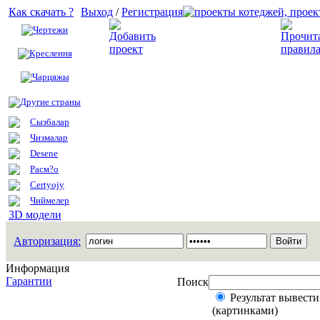
Как скачать ?
Выход
/
Регистрация
Чертежи
Добавить проект
Креслення
Чарцяжы
Другие страны
Сызбалар
Чизмалар
Desene
Расм?о
Certyojy
Чиймелер
3D модели
Авторизация:
Информация
Гарантии
Поиск
Результат вывести
(картинками)