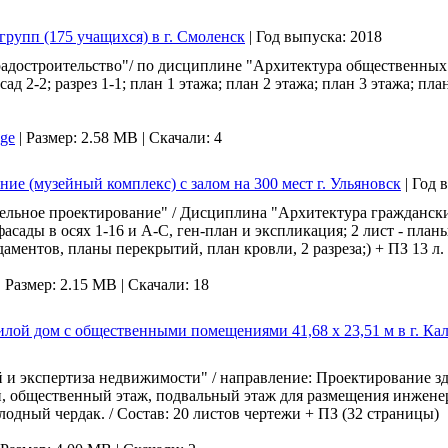
 групп (175 учащихся) в г. Смоленск
|
Год выпуска:
2018
адостроительство"/ по дисциплине "Архитектура общественных 
асад 2-2; разрез 1-1; план 1 этажа; план 2 этажа; план 3 этажа; п
age
|
Размер: 2.58 MB |
Скачали: 4
ние (музейный комплекс) с залом на 300 мест г. Ульяновск
|
Год 
тельное проектирование" / Дисциплина "Архитектура гражданс
фасады в осях 1-16 и А-С, ген-план и экспликация; 2 лист - планы
даментов, планы перекрытий, план кровли, 2 разреза;) + ПЗ 13 л.
|
Размер: 2.15 MB |
Скачали: 18
жилой дом с общественными помещениями 41,68 х 23,51 м в г. К
и экспертиза недвижимости" / направление: Проектирование зда
ей, общественный этаж, подвальный этаж для размещения инжен
одный чердак. / Состав: 20 листов чертежи + ПЗ (32 страницы)