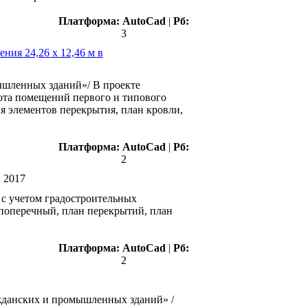
Платформа:
AutoCad
|
Рб:
3
ния 24,26 х 12,46 м в
ышленных зданий»/ В проекте
сота помещений первого и типового
ия элементов перекрытия, план кровли,
Платформа:
AutoCad
|
Рб:
2
:
2017
 с учетом градостроительных
и поперечный, план перекрытий, план
Платформа:
AutoCad
|
Рб:
2
ажданских и промышленных зданий» /