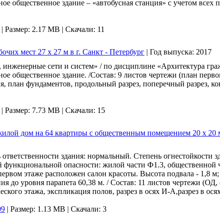
ое общественное здание – «автобусная станция» с учетом всех п
|
Размер: 2.17 MB |
Скачали: 11
очих мест 27 х 27 м в г. Санкт - Петербург
|
Год выпуска:
2017
, инженерные сети и систем» / по дисциплине «Архитектура г
ое общественное здание. /Состав: 9 листов чертежи (план первог
я, план фундаментов, продольный разрез, поперечный разрез, ко
|
Размер: 7.73 MB |
Скачали: 15
 жилой дом на 64 квартиры с общественным помещением 20 х 20 
ответственности здания: нормальный. Степень огнестойкости зд
й функциональной опасности: жилой части Ф1.3, общественной
первом этаже расположен салон красоты. Высота подвала - 1,8 м; 
ния до уровня парапета 60,38 м. / Состав: 11 листов чертежи (ОД,
ского этажа, экспликация полов, разрез в осях И-А,разрез в осях
09
|
Размер: 1.13 MB |
Скачали: 3