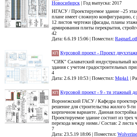
Новосибирск
|
Год выпуска:
2017
НГАСУ / Проектируемое здание –25 эта
плане имеет сложную конфигурацию, с ра
12 листов чертежи (фасады, планы этаж
армирования плиты перекрытия, стройг
42
Дата: 6.6.19 15:06 |
Поместил:
RagnarLot
Курсовой проект - Проект двухэтаж
"СИК" Салаватский индустриальный кол
здания с учетом градостроительных прин
4
Дата: 2.6.19 10:53 |
Поместил:
Mg4a1
|
Ра
Курсовой проект - 9 - ти этажный до
Воронежский ГАСУ / Кафедра проектиро
решение для строительства жилого 9-ти
кирпичном варианте. Данная постройка 
Проектируемое здание состоит из трех 
перехода между ними./ Состав: 2 листа 
7
Дата: 23.5.19 18:06 |
Поместил:
Wolverin