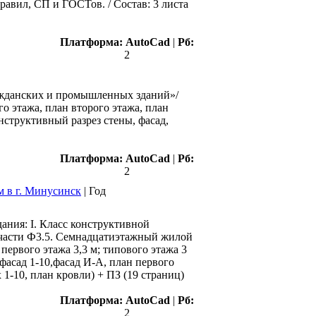
равил, СП и ГОСТов. / Состав: 3 листа
Платформа:
AutoCad
|
Рб:
2
ражданских и промышленных зданий»/
о этажа, план второго этажа, план
нструктивный разрез стены, фасад,
Платформа:
AutoCad
|
Рб:
2
м в г. Минусинск
|
Год
ания: I. Класс конструктивной
 части Ф3.5. Семнадцатиэтажный жилой
первого этажа 3,3 м; типового этажа 3
 фасад 1-10,фасад И-А, план первого
 1-10, план кровли) + ПЗ (19 страниц)
Платформа:
AutoCad
|
Рб:
2