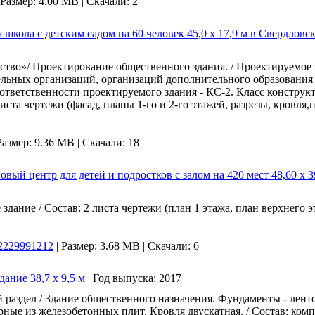
Размер: 4.00 MB |
Скачали: 2
школа с детским садом на 60 человек 45,0 х 17,9 м в Свердловс
ство»/ Проектирование общественного здания. / Проектируемо
тельных организаций, организаций дополнительного образования
ответственности проектируемого здания - КС-2. Класс конструк
 листа чертежи (фасад, планы 1-го и 2-го этажей, разрезы, кровля
Размер: 9.36 MB |
Скачали: 18
овый центр для детей и подростков с залом на 420 мест 48,60 х 39
здание / Состав: 2 листа чертежи (план 1 этажа, план верхнего 
a2229991212
|
Размер: 3.68 MB |
Скачали: 6
ание 38,7 х 9,5 м
|
Год выпуска:
2017
й раздел / Здание общественного назначения. Фундаменты - лент
рные из железобетонных плит. Кровля двускатная. / Состав: ком