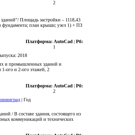
2
зданий"/ Площадь застройки – 1118,43
лан фундамента; план крыши; узел 1) + ПЗ
Платформа:
AutoCad
|
Рб:
1
выпуска:
2018
ких и промышленных зданий и
 1-ого и 2-ого этажей, 2
Платформа:
AutoCad
|
Рб:
2
алининград
|
Год
ний / В составе здания, состоящего из
ерных коммуникаций и технических