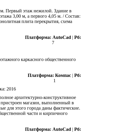
м. Первый этаж нежилой. Здание в
жа 3,00 м, а первого 4,05 м. / Состав:
монолитная плита перекрытия, схема
Платформа:
AutoCad
|
Рб:
7
оэтажного каркасного общественного
Платформа:
Компас
|
Рб:
1
ка:
2016
 полное архитектурно-конструктивное
у пристроен магазин, выполненный в
ные для этого города даны фактические.
общественной части и кирпичного
Платформа:
AutoCad
|
Рб: