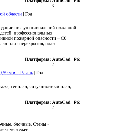
Платформа:
AutoCad
|
Рб:
3
кой области
|
Год
е здание по функциональной пожарной
 детей, профессиональных
тивной пожарной опасности – С0.
,план плит перекрытия, план
Платформа:
AutoCad
|
Рб:
2
,59 м в г. Рязань
|
Год
этажа, генплан, ситуационный план,
Платформа:
AutoCad
|
Рб:
2
очные, блочные. Стены -
плект чертежей