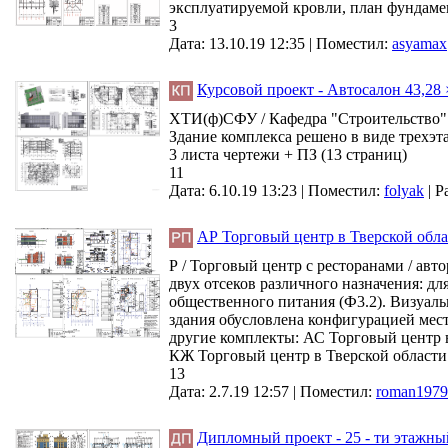
эксплуатируемой кровли, план фундаме
3
Дата: 13.10.19 12:35 |
Поместил:
asyamax
Курсовой проект - Автосалон 43,28 ×
ХТИ(ф)СФУ / Кафедра "Строительство" 
Здание комплекса решено в виде трехэта
3 листа чертежи + ПЗ (13 страниц)
11
Дата: 6.10.19 13:23 |
Поместил:
folyak
|
Р
АР Торговый центр в Тверской обл
Р / Торговый центр с ресторанами / авт
двух отсеков различного назначения: д
общественного питания (Ф3.2). Визуаль
здания обусловлена конфигурацией мест
другие комплекты: АС Торговый центр в
КЖ Торговый центр в Тверской области
13
Дата: 2.7.19 12:57 |
Поместил:
roman1979
Дипломный проект - 25 - ти этажны