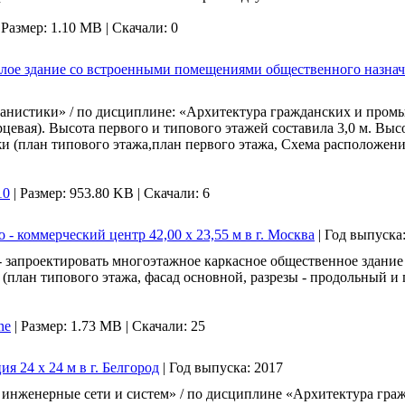
|
Размер: 1.10 MB |
Скачали: 0
жилое здание со встроенными помещениями общественного назначе
анистики» / по дисциплине: «Архитектура гражданских и пром
рцевая). Высота первого и типового этажей составила 3,0 м. Вы
тежи (план типового этажа,план первого этажа, Схема расположен
10
|
Размер: 953.80 KB |
Скачали: 6
 - коммерческий центр 42,00 х 23,55 м в г. Москва
|
Год выпуска
- запроектировать многоэтажное каркасное общественное здание
и (план типового этажа, фасад основной, разрезы - продольный 
ne
|
Размер: 1.73 MB |
Скачали: 25
я 24 х 24 м в г. Белгород
|
Год выпуска:
2017
 инженерные сети и систем» / по дисциплине «Архитектура гр