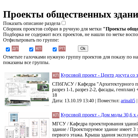
Проекты общественных здан
Показать описание раздела
Сборник проектов собран в ручную для метки
"Проекты обще
Подборка не содержит всех проектов, не нашли по метке восп
Отфильтровать по группе:
Отметьте галочками нужную группу проектов для показу по на
показаны все группы.
Курсовой проект - Центр досуга со 
СПбГАСУ / Кафедра "Архитектурного про
разрез 1-1, разрез 2-2, фасады, генплан)
18
Дата: 13.10.19 13:40 |
Поместил:
arinali5
Курсовой проект - Дом моды 30,6 х 4
МГСУ / Кафедра проектирования зданий
здание / Проектируемое здание имеет 3 
первого этажа. Крыша здания эксплуатир