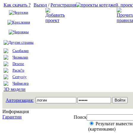
Как скачать ?
Выход
/
Регистрация
Чертежи
Добавить проект
Креслення
Чарцяжы
Другие страны
Сызбалар
Чизмалар
Desene
Расм?о
Certyojy
Чиймелер
3D модели
Авторизация:
Информация
Гарантии
Поиск
Результат вывести
(картинками)