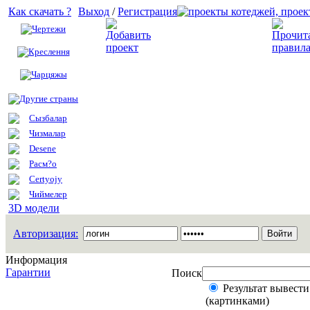
Как скачать ?
Выход
/
Регистрация
Чертежи
Добавить проект
Креслення
Чарцяжы
Другие страны
Сызбалар
Чизмалар
Desene
Расм?о
Certyojy
Чиймелер
3D модели
Авторизация:
Информация
Гарантии
Поиск
Результат вывести
(картинками)