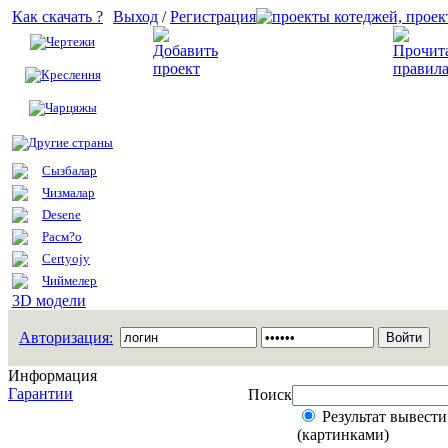
Как скачать ?
Выход
/
Регистрация
Чертежи
Добавить проект
Креслення
Чарцяжы
Другие страны
Сызбалар
Чизмалар
Desene
Расм?о
Certyojy
Чиймелер
3D модели
Авторизация:
Информация
Гарантии
Поиск
Результат вывести
(картинками)