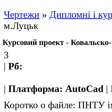
Чертежи
»
Дипломні і кур
м.Луцьк
Курсовий проект - Ковальско-
3
|
Рб:
|
Платформа:
AutoCad
|
Коротко о файле:
ПНТУ iм