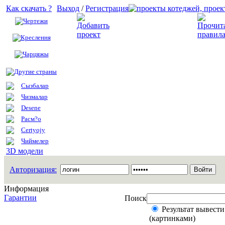
Как скачать ?
Выход
/
Регистрация
Чертежи
Добавить проект
Креслення
Чарцяжы
Другие страны
Сызбалар
Чизмалар
Desene
Расм?о
Certyojy
Чиймелер
3D модели
Авторизация:
Информация
Гарантии
Поиск
Результат вывести
(картинками)