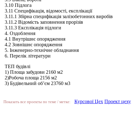
3.10 Підлога
3.11 Специфікація, відомості, експлікації
3.11.1 Збірна специфікація залізобетонних виробів
3.11.2 Відомість заповнення прорізів
3.11.3 Експлікація підлоги
4. Оздоблення
4.1 Внутрішнє опорядження
4.2 Зовнішнє опорядження
5. Інженерно-технічне обладнання
6. Перелік літератури
ТЕП будівлі
1) Площа забудови 2160 м2
2)Робоча площа 2156 м2
3) Будівельний об’єм 23760 м3
Курсової Цех
Проект цеху
Показать все проекты по теме / метке: