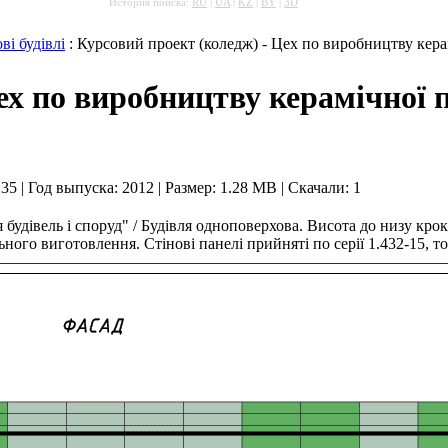
История поиска:
RU
|
UA
|
KZ
|
BY
|
3D
і будівлі
: Курсовий проект (коледж) - Цех по виробництву кера
ех по виробництву керамічної 
:35 | Год выпуска:
2012
|
Размер: 1.28 MB
| Скачали: 1
будівель і споруд" / Будівля одноповерхова. Висота до низу крокв
ального виготовлення. Стінові панелі прийняті по серії 1.432-15