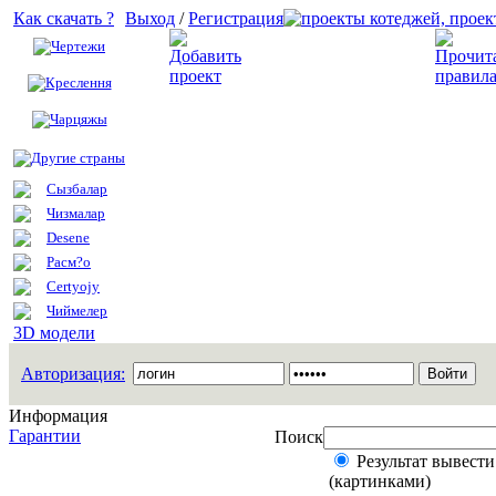
Как скачать ?
Выход
/
Регистрация
Чертежи
Добавить проект
Креслення
Чарцяжы
Другие страны
Сызбалар
Чизмалар
Desene
Расм?о
Certyojy
Чиймелер
3D модели
Авторизация:
Информация
Гарантии
Поиск
Результат вывести
(картинками)