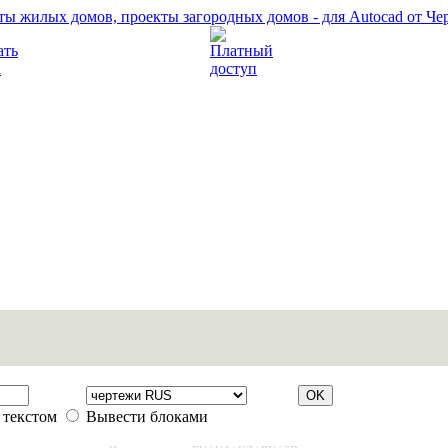
Прочитать правила
Платный доступ
 текстом
Вывести блоками