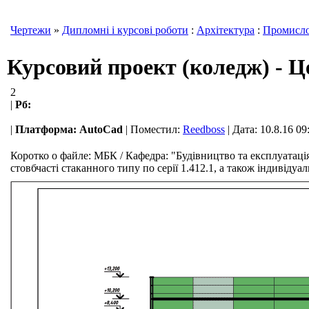
Чертежи
»
Дипломні і курсові роботи
:
Архітектура
:
Промислов
Курсовий проект (коледж) - Ц
2
|
Рб:
|
Платформа:
AutoCad
|
Поместил:
Reedboss
| Дата: 10.8.16 09
Коротко о файле:
МБК / Кафедра: "Будівництво та експлуатація 
стовбчасті стаканного типу по серії 1.412.1, а також індивіду