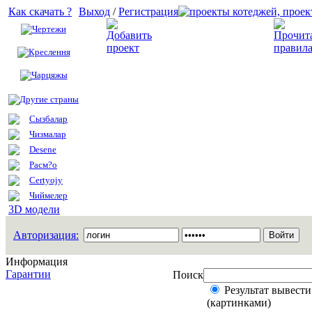
Как скачать ?
Выход
/
Регистрация
Чертежи
Добавить проект
Креслення
Чарцяжы
Другие страны
Сызбалар
Чизмалар
Desene
Расм?о
Certyojy
Чиймелер
3D модели
Авторизация:
Информация
Гарантии
Поиск
Результат вывести
(картинками)