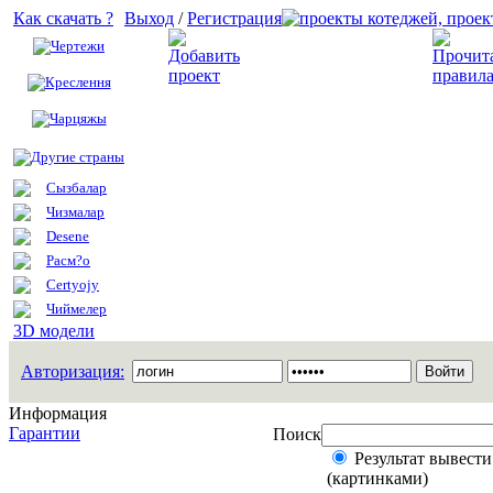
Как скачать ?
Выход
/
Регистрация
Чертежи
Добавить проект
Креслення
Чарцяжы
Другие страны
Сызбалар
Чизмалар
Desene
Расм?о
Certyojy
Чиймелер
3D модели
Авторизация:
Информация
Гарантии
Поиск
Результат вывести
(картинками)