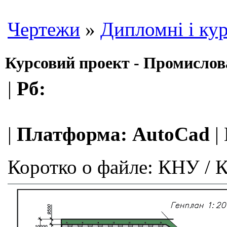
Чертежи
»
Дипломні і кур
Курсовий проект - Промислова
|
Рб:
|
Платформа:
AutoCad
|
Коротко о файле:
КНУ / К