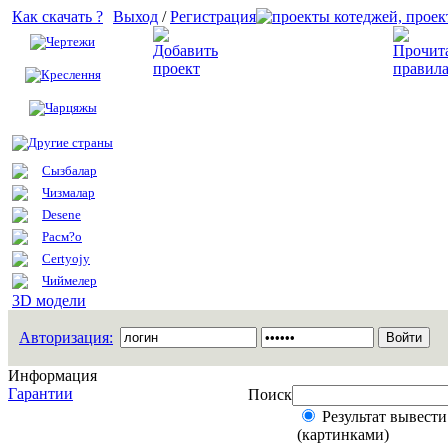
Как скачать ?
Выход
/
Регистрация
Чертежи
Добавить проект
Креслення
Чарцяжы
Другие страны
Сызбалар
Чизмалар
Desene
Расм?о
Certyojy
Чиймелер
3D модели
Авторизация:
Информация
Гарантии
Поиск
Результат вывести
(картинками)