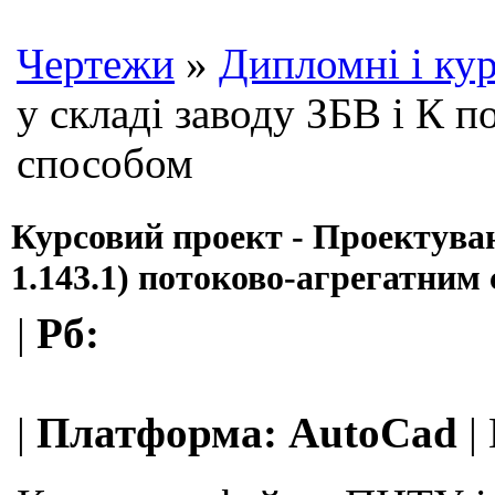
Чертежи
»
Дипломні і кур
у складі заводу ЗБВ і К 
способом
Курсовий проект - Проектуван
1.143.1) потоково-агрегатним
|
Рб:
|
Платформа:
AutoCad
|