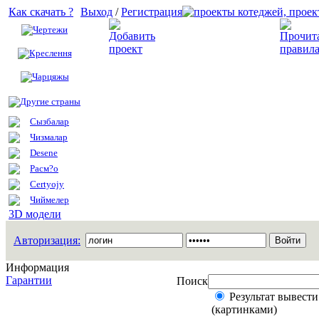
Как скачать ?
Выход
/
Регистрация
Чертежи
Добавить проект
Креслення
Чарцяжы
Другие страны
Сызбалар
Чизмалар
Desene
Расм?о
Certyojy
Чиймелер
3D модели
Авторизация:
Информация
Гарантии
Поиск
Результат вывести
(картинками)