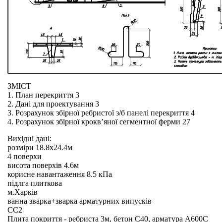
ЗМІСТ
1. План перекриття 3
2. Дані для проектування 3
3. Розрахунок збірної ребристої з/б панелі перекриття 4
4. Розрахунок збірної крокв’яної сегментної ферми 27
Вихідні дані:
розміри 18.8х24.4м
4 поверхи
висота поверхів 4.6м
корисне навантаження 8.5 кПа
підлга плиткова
м.Харків
ванна зварка+зварка арматурних випусків
СС2
Плита покриття - ребриста 3м, бетон С40, арматура А600С