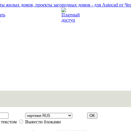
Прочитать правила
Платный доступ
 текстом
Вывести блоками