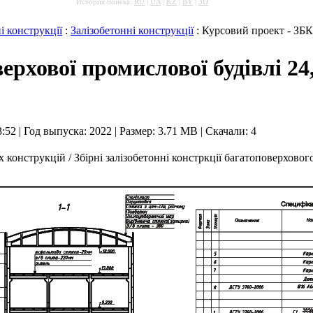
История поиска:
RU
|
UA
|
KZ
|
BY
|
3D
і конструкції
:
Залізобетонні конструкції
: Курсовий проект - ЗБК 
ерхової промислової будівлі 24,
3:52 | Год выпуска:
2022
|
Размер: 3.71 MB
| Скачали: 4
конструкцій / Збірні залізобетонні констркції багатоповерховог