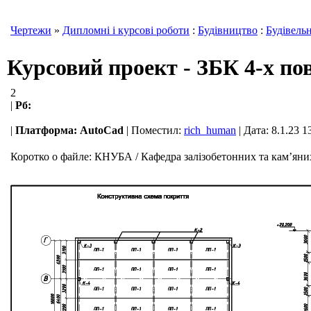
Чертежи
»
Дипломні і курсові роботи
:
Будівництво
:
Будівельн
Курсовий проект - ЗБК 4-х пов
2
|
Рб:
|
Платформа:
AutoCad
|
Поместил:
rich_human
| Дата: 8.1.23 1
Коротко о файле:
КНУБА / Кафедра залізобетонних та кам’яних 