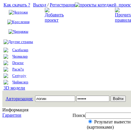
Как скачать ?
Выход
/
Регистрация
Чертежи
Добавить проект
Креслення
Чарцяжы
Другие страны
Сызбалар
Чизмалар
Desene
Расм?о
Certyojy
Чиймелер
3D модели
Авторизация:
Информация
Гарантии
Поиск
Результат вывести
(картинками)