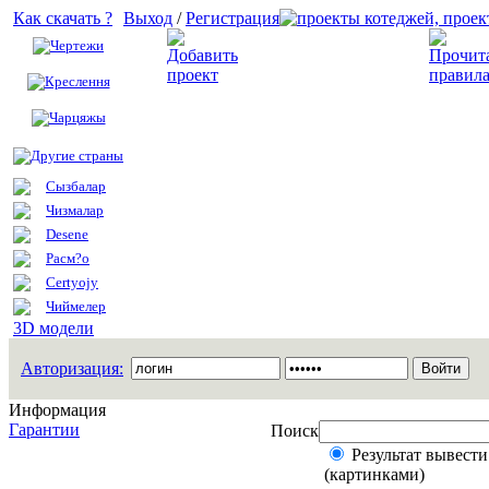
Как скачать ?
Выход
/
Регистрация
Чертежи
Добавить проект
Креслення
Чарцяжы
Другие страны
Сызбалар
Чизмалар
Desene
Расм?о
Certyojy
Чиймелер
3D модели
Авторизация:
Информация
Гарантии
Поиск
Результат вывести
(картинками)