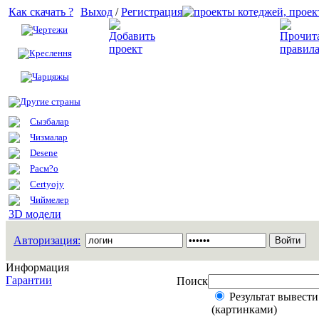
Как скачать ?
Выход
/
Регистрация
Чертежи
Добавить проект
Креслення
Чарцяжы
Другие страны
Сызбалар
Чизмалар
Desene
Расм?о
Certyojy
Чиймелер
3D модели
Авторизация:
Информация
Гарантии
Поиск
Результат вывести
(картинками)