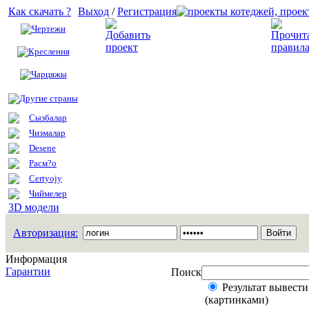
Как скачать ?
Выход
/
Регистрация
Чертежи
Добавить проект
Креслення
Чарцяжы
Другие страны
Сызбалар
Чизмалар
Desene
Расм?о
Certyojy
Чиймелер
3D модели
Авторизация:
Информация
Гарантии
Поиск
Результат вывести
(картинками)