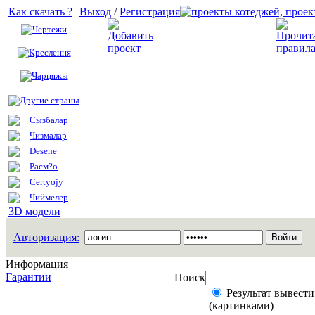
Как скачать ?
Выход
/
Регистрация
Чертежи
Добавить проект
Креслення
Чарцяжы
Другие страны
Сызбалар
Чизмалар
Desene
Расм?о
Certyojy
Чиймелер
3D модели
Авторизация:
Информация
Гарантии
Поиск
Результат вывести
(картинками)