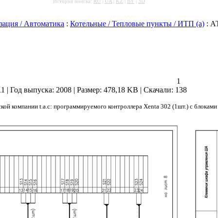
История поиска:
RU
|
UA
|
KZ
|
BY
|
3D
зация / Автоматика
:
Котельные / Тепловые пункты / ИТП (а)
: А
1
:11 | Год выпуска:
2008
|
Размер: 478,18 KB
|
Скачали: 138
кой компании t.a.c: программируемого контроллера Xenta 302 (1шт.) с блока