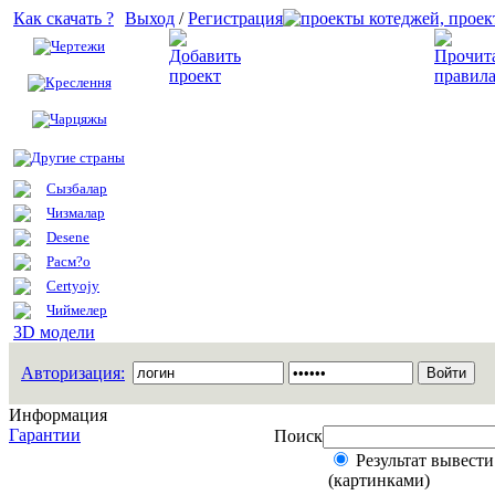
Как скачать ?
Выход
/
Регистрация
Чертежи
Добавить проект
Креслення
Чарцяжы
Другие страны
Сызбалар
Чизмалар
Desene
Расм?о
Certyojy
Чиймелер
3D модели
Авторизация:
Информация
Гарантии
Поиск
Результат вывести
(картинками)