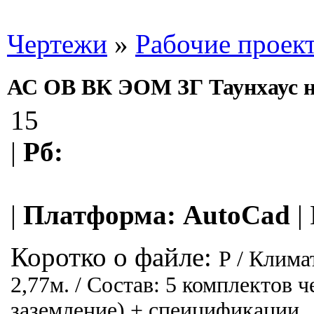
Чертежи
»
Рабочие проек
АС ОВ ВК ЭОМ ЗГ Таунхаус на 
15
|
Рб:
|
Платформа:
AutoCad
|
Коротко о файле:
Р / Клима
2,77м. / Состав: 5 комплектов
заземление) + спеицификации.