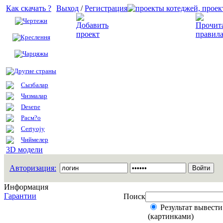
Как скачать ?
Выход
/
Регистрация
Чертежи
Добавить проект
Креслення
Чарцяжы
Другие страны
Сызбалар
Чизмалар
Desene
Расм?о
Certyojy
Чиймелер
3D модели
Авторизация:
Информация
Гарантии
Поиск
Результат вывести
(картинками)