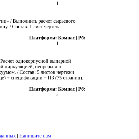
1
гии» / Выполнить расчет сырьевого
у. / Состав: 1 лист чертеж
Платформа:
Компас
|
Рб:
1
Расчет однокорпусной выпарной
ной циркуляцией, непрерывно
уумом. / Состав: 5 листов чертежи
е) + спецификации + ПЗ (75 страниц).
Платформа:
Компас
|
Рб:
2
 данных
|
Напишите нам