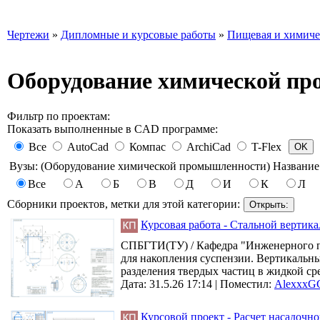
Чертежи
»
Дипломные и курсовые работы
»
Пищевая и химиче
Оборудование химической п
Фильтр по проектам:
Показать выполненные в CAD программе:
Все
AutoCad
Компас
ArchiCad
T-Flex
Вузы: (Оборудование химической промышленности) Название 
Все
А
Б
В
Д
И
К
Л
Сборники проектов, метки для этой категории:
Курсовая работа - Стальной вертик
СПБГТИ(ТУ) / Кафедра "Инженерного пр
для накопления суспензии. Вертикальны
разделения твердых частиц в жидкой сред
Дата: 31.5.26 17:14 |
Поместил:
AlexxxG
Курсовой проект - Расчет насадочн