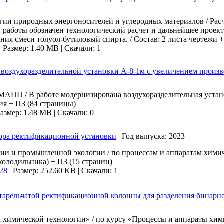
огии природных энергоносителей и углеродных материалов / Ра
й работы обозначен технологический расчет и дальнейшее проек
я смеси толуол-бутиловый спирта. / Состав: 2 листа чертежи + 
|
Размер: 1.40 MB |
Скачали: 1
воздухоразделительной установки А-8-1м с увеличением произ
АПП / В работе модернизирована воздухоразделительная устано
ия + ПЗ (84 страницы)
азмер: 1.48 MB |
Скачали: 0
тора ректификационной установки
|
Год выпуска:
2023
и и промышленной экологии / по процессам и аппаратам химиче
холодильника) + ПЗ (15 страниц)
228
|
Размер: 252.60 KB |
Скачали: 1
тарельчатой ректификационной колонны для разделения бинарно
химической технологии» / по курсу «Процессы и аппараты хими