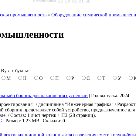
История поиска:
RU
|
UA
|
KZ
|
BY
|
3D
ская промышленность
»
Оборудование химической промышленн
ромышленности
Вуза с буквы:
М
Н
О
П
Р
С
Т
У
альный сборник для накопления суспензии
|
Год выпуска:
2024
оектирования" / дисциплина "Инженерная графика" / Разработк
й сборник представляет собой устройство, предназначенное дл
е. / Состав: 1 лист чертеж + ПЗ (28 страниц).
G
|
Размер: 1.23 MB |
Скачали: 0
ой ректификационной колонны для разделения смеси толуол-бут