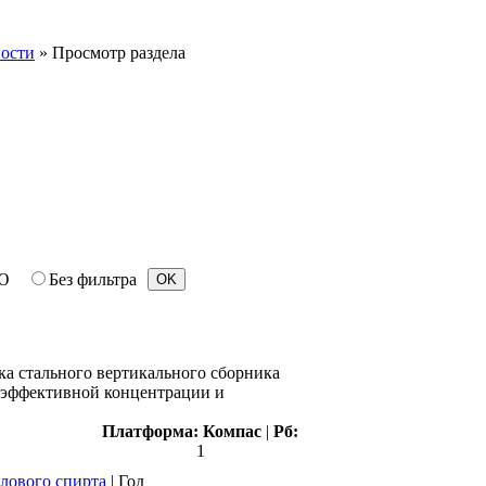
ости
» Просмотр раздела
Ю
Без фильтра
а стального вертикального сборника
я эффективной концентрации и
Платформа:
Компас
|
Рб:
1
илового спирта
|
Год