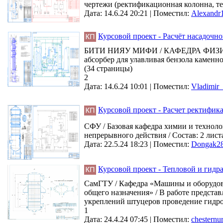
чертежи (ректификационная колонна, те
Дата: 14.6.24 20:21 |
Поместил:
Alexandr
Курсовой проект - Расчёт насадочно
БИТИ НИЯУ МИФИ / КАФЕДРА ФИЗИК
абсорбер для улавливая бензола каменно
(34 страницы)
2
Дата: 14.6.24 10:01 |
Поместил:
Vladimir
Курсовой проект - Расчет ректифик
СФУ / Базовая кафедра химии и технол
непрерывного действия / Состав: 2 лист
Дата: 22.5.24 18:23 |
Поместил:
Dongak2
Курсовой проект - Тепловой и гид
СамГТУ / Кафедра «Машины и оборудова
общего назначения» / В работе предста
укреплений штуцеров проведение гидрои
1
Дата: 24.4.24 07:45 |
Поместил:
chesternu