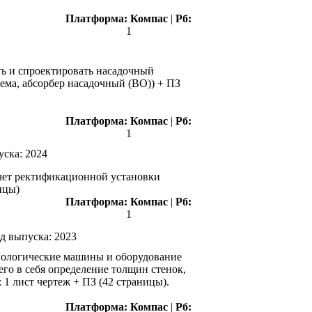
Платформа:
Компас
|
Рб:
1
спроектировать насадочный
хема, абсорбер насадочный (ВО)) + ПЗ
Платформа:
Компас
|
Рб:
1
уска:
2024
счет ректификационной установки
ицы)
Платформа:
Компас
|
Рб:
1
д выпуска:
2023
нологические машины и оборудование
го в себя определение толщин стенок,
 1 лист чертеж + ПЗ (42 страницы).
Платформа:
Компас
|
Рб: