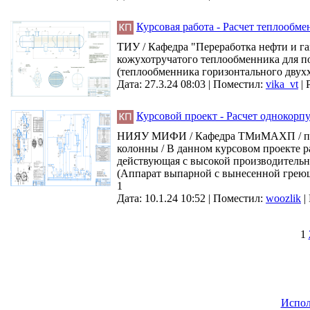
Курсовая работа - Расчет теплообм
ТИУ / Кафедра "Переработка нефти и га
кожухотручатого теплообменника для по
(теплообменника горизонтального двухх
Дата: 27.3.24 08:03 |
Поместил:
vika_vt
|
Курсовой проект - Расчет однокор
НИЯУ МИФИ / Кафедра ТМиМАХП / по д
колонны / В данном курсовом проекте р
действующая с высокой производительно
(Аппарат выпарной с вынесенной греющ
1
Дата: 10.1.24 10:52 |
Поместил:
woozlik
|
1
Испол