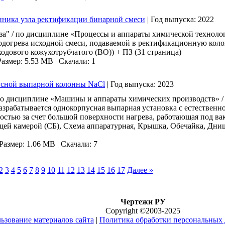
енника узла ректификации бинарной смеси
|
Год выпуска:
2022
за" / по дисциплине «Процессы и аппараты химической техноло
догрева исходной смеси, подаваемой в ректификационную колонн
одового кожухотрубчатого (ВО)) + ПЗ (31 страница)
Размер: 5.53 MB |
Скачали: 1
пусной выпарной колонны NaCl
|
Год выпуска:
2023
исциплине «Машины и аппараты химических производств» / 
азрабатывается однокорпусная выпарная установка с естествен
стью за счет большой поверхности нагрева, работающая под вак
ей камерой (СБ), Схема аппаратурная, Крышка, Обечайка, Днищ
Размер: 1.06 MB |
Скачали: 7
2
3
4
5
6
7
8
9
10
11
12
13
14
15
16
17
Далее »
Чертежи РУ
Copyright ©2003-2025
ьзование материалов сайта
|
Политика обработки персональных