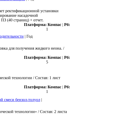
счет ректификационной установки
тирование насадочной
ПЗ (40 страниц) + отчет.
Платформа:
Компас
|
Рб:
1
водительности
|
Год
вка для получения жидкого неона. /
Платформа:
Компас
|
Рб:
5
ской технологии / Состав: 1 лист
Платформа:
Компас
|
Рб:
1
й смеси бензол-толуол
|
ческой технологии» / Состав: 2 листа