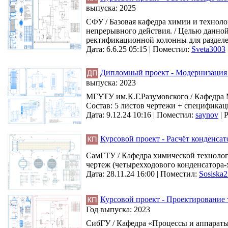
выпуска:
2025
СФУ / Базовая кафедра химии и технол
непрерывного действия. / Целью данно
ректификационной колонны для разделени
Дата: 6.6.25 05:15 |
Поместил:
Sveta3003
Дипломный проект - Модернизация 
выпуска:
2023
МГУТУ им.К.Г.Разумовского / Кафедра М
Состав: 5 листов чертежи + спецификац
Дата: 9.12.24 10:16 |
Поместил:
saynov
|
Р
Курсовой проект - Расчёт конденса
СамГТУ / Кафедра химической технологи
чертеж (четырехходового конденсатора-
Дата: 28.11.24 16:00 |
Поместил:
Sosiska
Курсовой проект - Проектирование 
Год выпуска:
2023
СибГУ / Кафедра «Процессы и аппараты 