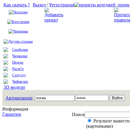
Как скачать ?
Выход
/
Регистрация
Чертежи
Добавить проект
Креслення
Чарцяжы
Другие страны
Сызбалар
Чизмалар
Desene
Расм?о
Certyojy
Чиймелер
3D модели
Авторизация:
Информация
Гарантии
Поиск
Результат вывести
(картинками)