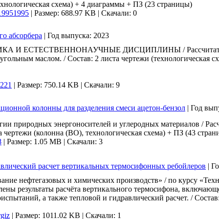
хнологическая схема) + 4 диаграммы + ПЗ (23 страницы)
19951995
|
Размер: 688.97 KB |
Скачали: 0
го абсорбера
|
Год выпуска:
2023
А И ЕСТЕСТВЕННОНАУЧНЫЕ ДИСЦИПЛИНЫ / Рассчитать и 
угольным маслом. / Состав: 2 листа чертежи (технологическая с
_221
|
Размер: 750.14 KB |
Скачали: 9
ационной колонны для разделения смеси ацетон-бензол
|
Год вып
огии природных энергоносителей и углеродных материалов / Ра
а чертежи (колонна (ВО), технологическая схема) + ПЗ (43 стран
8
|
Размер: 1.05 MB |
Скачали: 3
равлический расчет вертикальных термосифонных ребойлеров
|
Го
ние нефтегазовых и химических производств» / по курсу «Тех
влены результаты расчёта вертикального термосифона, включающе
спытаний, а также тепловой и гидравлический расчет. / Состав:
rgiz
|
Размер: 1011.02 KB |
Скачали: 1