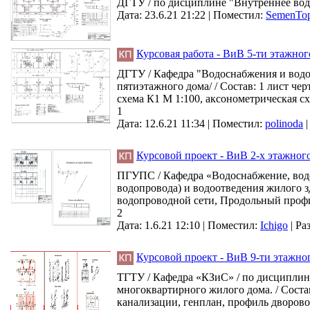
ДГТУ / по дисциплине "Внутреннее водо
Дата: 23.6.21 21:22 |
Поместил:
SemenTop
Курсовая работа - ВиВ 5-ти этажно
ДГТУ / Кафедра "Водоснабжения и водо
пятиэтажного дома/ / Состав: 1 лист че
схема К1 М 1:100, аксонометрическая сх
1
Дата: 12.6.21 11:34 |
Поместил:
polinoda
Курсовой проект - ВиВ 2-х этажног
ПГУПС / Кафедра «Водоснабжение, водо
водопровода) и водоотведения жилого зд
водопроводной сети, Продольный профил
2
Дата: 1.6.21 12:10 |
Поместил:
Ichigo
|
Ра
Курсовой проект - ВиВ 9-ти этажно
ТГТУ / Кафедра «КЗиС» / по дисциплин
многоквартирного жилого дома. / Соста
канализации, генплан, профиль дворово