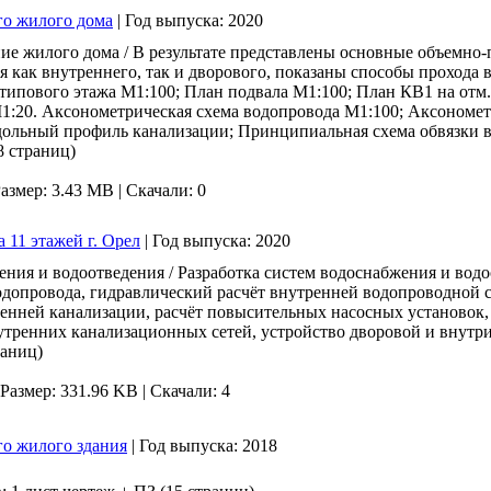
го жилого дома
|
Год выпуска:
2020
ие жилого дома / В результате представлены основные объемно
я как внутреннего, так и дворового, показаны способы прохода 
н типового этажа М1:100; План подвала М1:100; План КВ1 на отм. 
2 М1:20. Аксонометрическая схема водопровода М1:100; Аксономе
дольный профиль канализации; Принципиальная схема обвязки в
8 страниц)
азмер: 3.43 MB |
Скачали: 0
 11 этажей г. Орел
|
Год выпуска:
2020
ния и водоотведения / Разработка систем водоснабжения и водо
одопровода, гидравлический расчёт внутренней водопроводной с
ренней канализации, расчёт повысительных насосных установок,
утренних канализационных сетей, устройство дворовой и внутри
раниц)
Размер: 331.96 KB |
Скачали: 4
го жилого здания
|
Год выпуска:
2018