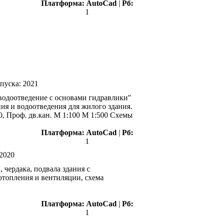
Платформа:
AutoCad
|
Рб:
1
пуска:
2021
водоотведение с основами гидравлики"
ния и водоотведения для жилого здания.
00, Проф. дв.кан. М 1:100 М 1:500 Схемы
Платформа:
AutoCad
|
Рб:
1
2020
 чердака, подвала здания с
отопления и вентиляции, схема
Платформа:
AutoCad
|
Рб:
1