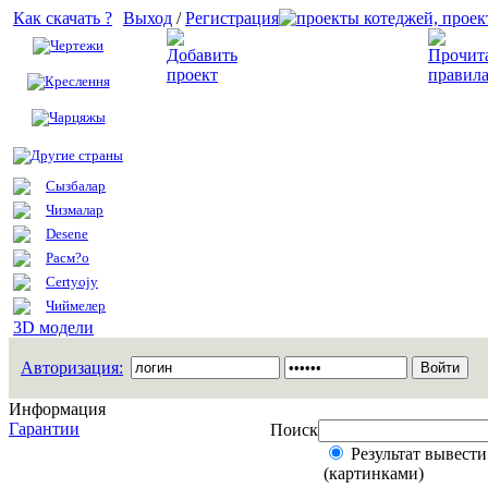
Как скачать ?
Выход
/
Регистрация
Чертежи
Добавить проект
Креслення
Чарцяжы
Другие страны
Сызбалар
Чизмалар
Desene
Расм?о
Certyojy
Чиймелер
3D модели
Авторизация:
Информация
Гарантии
Поиск
Результат вывести
(картинками)