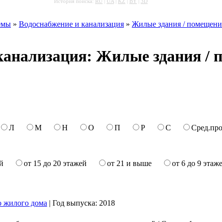
История поиска:
RU
|
UA
|
KZ
|
BY
|
3D
емы
»
Водоснабжение и канализация
»
Жилые здания / помещения
канализация: Жилые здания /
Л
М
Н
О
П
Р
С
Сред.про
й
от 15 до 20 этажей
от 21 и выше
от 6 до 9 этаж
о жилого дома
|
Год выпуска:
2018