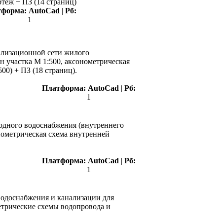
теж + ПЗ (14 страниц)
тформа:
AutoCad
|
Рб:
1
ализационной сети жилого
ан участка М 1:500, аксонометрическая
00) + ПЗ (18 страниц).
Платформа:
AutoCad
|
Рб:
1
лодного водоснабжения (внутреннего
онометрическая схема внутренней
Платформа:
AutoCad
|
Рб:
1
водоснабжения и канализации для
метрические схемы водопровода и