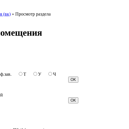
 (вк)
» Просмотр раздела
 помещения
ф.зав.
Т
У
Ч
ей