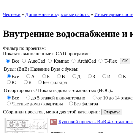
Чертежи
»
Дипломные и курсовые работы
»
Инженерные сист
Внутренние водоснабжение и 
Фильтр по проектам:
Показать выполненные в CAD программе:
Все
AutoCad
Компас
ArchiCad
T-Flex
Вузы: (ВиВ) Название Вуза с буквы:
Все
А
Б
В
Д
З
И
К
Ю
Я
Без фильтра
Отсортировать / Показать дома с этажностью (ИОС)::
Все
до 5 этажей включительно
от 10 до 14 этаже
Частные дома / квартиры
Без фильтра
Сборники проектов, метки для этой категории:
Курсовой проект - ВиВ 4-х этажног