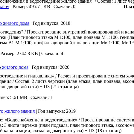
снабжения и водоотведение жилого здания" / Состав: 1 лист чер
alov
|
Размер: 495.71 KB |
Скачали: 0
Пла
го жилого дома
|
Год выпуска:
2018
отведения" / Проектирование внутренней водопроводной и кан
ртеж (План типового этажа М 1:100, план подвала М 1:100, генпл
ема В1 М 1:100, профиль дворовой канализации Мв 1:100, Мг 1:5
|
Размер: 274.58 KB |
Скачали: 4
о жилого дома
|
Год выпуска:
2020
отведение и гидравлика» / Расчет и проектирование систем хо
ания / Состав: 2 листа чертежи (план этажа, план подвала, акс
ь дворовой сети) + ПЗ (21 страница)
змер: 5.61 MB |
Скачали: 1
го жилого здания
|
Год выпуска:
2019
е: «Водоснабжение и водоотведение» / Проектирование систем 
в: 3 листа чертежи (план подвала, план типового этажа, аксоно
й канализации, схема водомерного узла) + ПЗ (18 страниц)