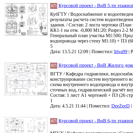
Курсовой проект - ВиВ 5-ти этажно
КубГТУ / Водоснабжение и водоотведен
результаты расчета систем водоотведени
здания. / Состав: 2 листа чертежи (Пла
КК1-1 на отм. -0,800 М1:20; Разрез 2-
Генеральный план участка М1:500; Про
водопровода через стену М1:10) + ПЗ (6
5
Дата: 13.5.21 12:09 |
Поместил:
Iriva99
|
Р
Курсовой проект - ВиВ Жилого дома
ВГТУ / Кафедра гидравлики, водоснабже
конструирование систем внутреннего в
схема внутреннего водопровода и внут
сточных вод, гидравлический расчёт вн
Состав: 1 лист А1 чертежей + ПЗ (26 ст
1
Дата: 4.5.21 11:44 |
Поместил:
DeeZeeD
|
Курсовой проект - ВиВ 6-ти этажно