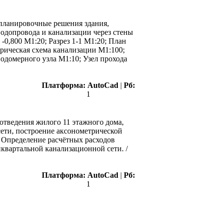
-планировочные решения здания,
водопровода и канализации через стены
-0,800 М1:20; Разрез 1-1 М1:20; План
трическая схема канализации М1:100;
одомерного узла М1:10; Узел прохода
Платформа:
AutoCad
|
Рб:
1
отведения жилого 11 этажного дома,
ети, построение аксонометрической
 Определение расчётных расходов
квартальной канализационной сети. /
Платформа:
AutoCad
|
Рб:
1