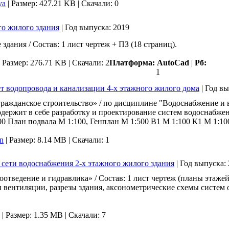
ya
|
Размер: 427.21 KB |
Скачали: 0
го жилого здания
|
Год выпуска:
2019
дания / Состав: 1 лист чертеж + ПЗ (18 страниц).
|
Размер: 276.71 KB |
Скачали: 2
Платформа:
AutoCad
|
Рб:
1
ет водопровода и канализации 4-х этажного жилого дома
|
Год вы
жданское строительство» / по дисциплине "Водоснабжение и 
содержит в себе разработку и проектирование систем водоснабже
:100 План подвала М 1:100, Генплан М 1:500 В1 М 1:100 К1 М 1:1
n
|
Размер: 8.14 MB |
Скачали: 1
сети водоснабжения 2-х этажного жилого здания
|
Год выпуска:
тведение и гидравлика» / Состав: 1 лист чертеж (планы этажей,
вентиляции, разрезы здания, аксонометрические схемы систем 
|
Размер: 1.35 MB |
Скачали: 7