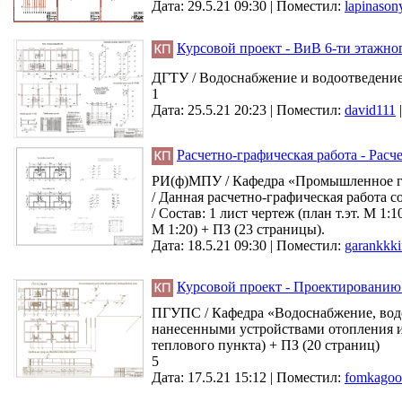
Дата: 29.5.21 09:30 |
Поместил:
lapinason
Курсовой проект - ВиВ 6-ти этажно
ДГТУ / Водоснабжение и водоотведение з
1
Дата: 25.5.21 20:23 |
Поместил:
david111
Расчетно-графическая работа - Расч
РИ(ф)МПУ / Кафедра «Промышленное гра
/ Данная расчетно-графическая работа 
/ Состав: 1 лист чертеж (план т.эт. М 1
М 1:20) + ПЗ (23 страницы).
Дата: 18.5.21 09:30 |
Поместил:
garankkki
Курсовой проект - Проектированию 
ПГУПС / Кафедра «Водоснабжение, водоо
нанесенными устройствами отопления и 
теплового пункта) + ПЗ (20 страниц)
5
Дата: 17.5.21 15:12 |
Поместил:
fomkagoo