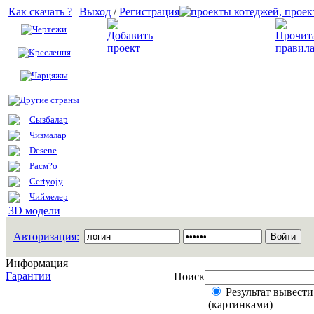
Как скачать ?
Выход
/
Регистрация
Чертежи
Добавить проект
Креслення
Чарцяжы
Другие страны
Сызбалар
Чизмалар
Desene
Расм?о
Certyojy
Чиймелер
3D модели
Авторизация:
Информация
Гарантии
Поиск
Результат вывести
(картинками)