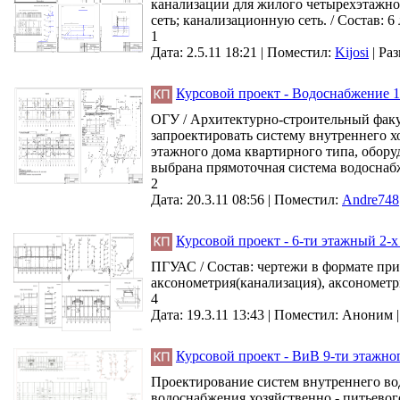
канализации для жилого четырехэтажно
сеть; канализационную сеть. / Состав: 6
1
Дата: 2.5.11 18:21 |
Поместил:
Kijosi
|
Раз
Курсовой проект - Водоснабжение 1
ОГУ / Архитектурно-строительный факул
запроектировать систему внутреннего х
этажного дома квартирного типа, обор
выбрана прямоточная система водоснабж
2
Дата: 20.3.11 08:56 |
Поместил:
Andre748
Курсовой проект - 6-ти этажный 2-
ПГУАС / Состав: чертежи в формате при
аксонометрия(канализация), аксонометр
4
Дата: 19.3.11 13:43 |
Поместил:
Аноним
Курсовой проект - ВиВ 9-ти этажно
Проектирование систем внутреннего вод
водоснабжения хозяйственно - питьевог