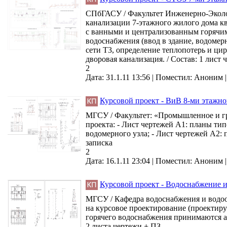
СПбГАСУ / Факультет Инженерно-Эколог
канализации 7-этажного жилого дома ква
с ванными и централизованным горячим
водоснабжения (ввод в здание, водомерн
сети Т3, определение теплопотерь и ци
дворовая канализация. / Состав: 1 лист 
2
Дата: 31.1.11 13:56 |
Поместил:
Аноним
Курсовой проект - ВиВ 8-ми этажно
МГСУ / Факультет: «Промышленное и гра
проекта: - Лист чертежей А1: планы ти
водомерного узла; - Лист чертежей А2:
записка
2
Дата: 16.1.11 23:04 |
Поместил:
Аноним
Курсовой проект - Водоснабжение и
МГСУ / Кафедра водоснабжения и водоо
на курсовое проектирование (проектиру
горячего водоснабжения принимаются а
2 листа чертежи + ПЗ.