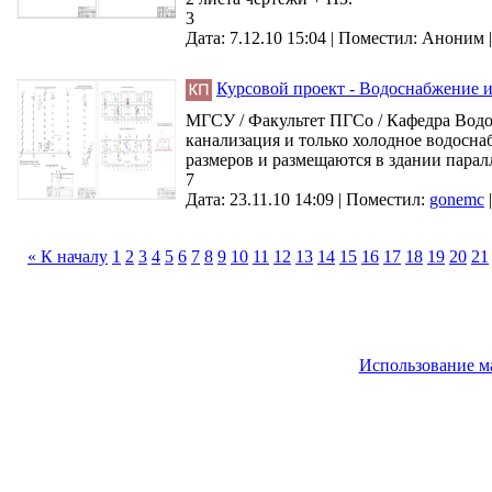
3
Дата: 7.12.10 15:04 |
Поместил:
Аноним
Курсовой проект - Водоснабжение и
МГСУ / Факультет ПГСо / Кафедра Водо
канализация и только холодное водосн
размеров и размещаются в здании парал
7
Дата: 23.11.10 14:09 |
Поместил:
gonemc
« К началу
1
2
3
4
5
6
7
8
9
10
11
12
13
14
15
16
17
18
19
20
21
Использование м