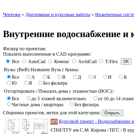
Чертежи
»
Дипломные и курсовые работы
»
Инженерные сист
Внутренние водоснабжение и 
Фильтр по проектам:
Показать выполненные в CAD программе:
Все
AutoCad
Компас
ArchiCad
T-Flex
Вузы: (ВиВ) Название Вуза с буквы:
Все
А
Б
В
Д
З
И
К
Ю
Я
Без фильтра
Отсортировать / Показать дома с этажностью (ИОС)::
Все
до 5 этажей включительно
от 10 до 14 этаже
Частные дома / квартиры
Без фильтра
Сборники проектов, метки для этой категории:
Курсовой проект - Водоснабжение и
СПбГЛТУ им С.М. Кирова / ПГС / В кур