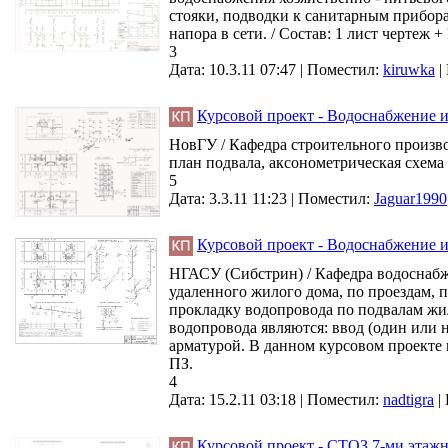
стояки, подводки к санитарным прибора
напора в сети. / Состав: 1 лист чертеж +
3
Дата: 10.3.11 07:47 |
Поместил:
kiruwka
|
Курсовой проект - Водоснабжение и
НовГУ / Кафедра строительного произво
план подвала, аксонометрическая схема
5
Дата: 3.3.11 11:23 |
Поместил:
Jaguar1990
Курсовой проект - Водоснабжение и
НГАСУ (Сибстрин) / Кафедра водоснабж
удаленного жилого дома, по проездам, 
прокладку водопровода по подвалам жи
водопровода являются: ввод (один или 
арматурой. В данном курсовом проекте 
ПЗ.
4
Дата: 15.2.11 03:18 |
Поместил:
nadtigra
|
Курсовой проект - СТОЗ 7-ми этаж