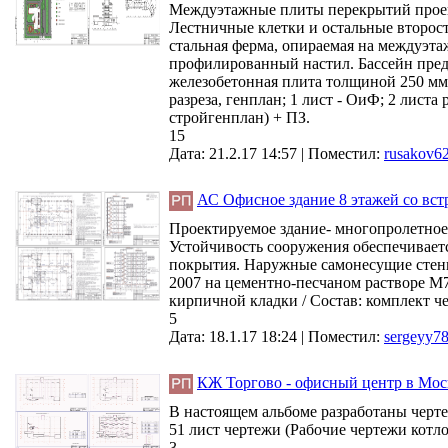
Междуэтажные плиты перекрытий проек
Лестничные клетки и остальные второс
стальная ферма, опираемая на междуэта
профилированный настил. Бассейн пред
железобетонная плита толщиной 250 мм и
разреза, генплан; 1 лист - ОиФ; 2 листа
стройгенплан) + ПЗ.
15
Дата: 21.2.17 14:57 |
Поместил:
rusakov6
АС Офисное здание 8 этажей со вст
Проектируемое здание- многопролетное
Устойчивость сооружения обеспечивае
покрытия. Наружные самонесущие стены 
2007 на цементно-песчаном растворе М7
кирпичной кладки / Состав: комплект ч
5
Дата: 18.1.17 18:24 |
Поместил:
sergeyy7
КЖ Торгово - офисный центр в Мос
В настоящем альбоме разработаны черте
51 лист чертежи (Рабочие чертежи котл
3