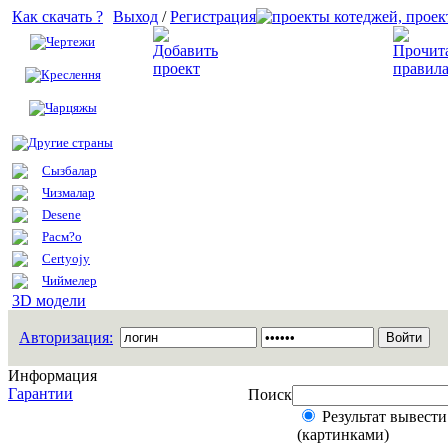
Как скачать ?
Выход
/
Регистрация
Чертежи
Добавить проект
Креслення
Чарцяжы
Другие страны
Сызбалар
Чизмалар
Desene
Расм?о
Certyojy
Чиймелер
3D модели
Авторизация:
Информация
Гарантии
Поиск
Результат вывести
(картинками)