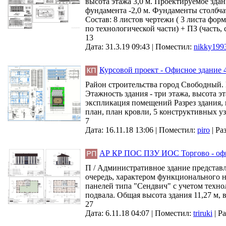
высота этажа 3,0 м. Проектируемое здан
фундамента -2,0 м. Фундаменты столбча
Состав: 8 листов чертежи ( 3 листа фор
по технологической части) + ПЗ (часть, 
13
Дата: 31.3.19 09:43 |
Поместил:
nikky199
Курсовой проект - Офисное здание 4
Район строительства город Свободный. К
Этажность здания - три этажа, высота эт
экспликация помещений Разрез здания, п
план, план кровли, 5 конструктивных уз
7
Дата: 16.11.18 13:06 |
Поместил:
piro
|
Ра
АР КР ПОС ПЗУ ИОС Торгово - офис
П / Административное здание представл
очередь, характером функционального 
панелей типа "Сендвич" с учетом техно
подвала. Общая высота здания 11,27 м, вы
27
Дата: 6.11.18 04:07 |
Поместил:
triruki
|
Ра