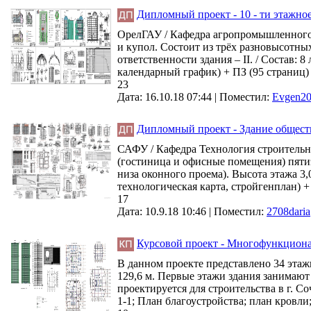
Дипломный проект - 10 - ти этажное 
ОрелГАУ / Кафедра агропромышленного и
и купол. Состоит из трёх разновысотных 
ответственности здания – II. / Состав: 
календарный график) + ПЗ (95 страниц)
23
Дата: 16.10.18 07:44 |
Поместил:
Evgen2
Дипломный проект - Здание обществе
САФУ / Кафедра Технология строительн
(гостиница и офисные помещения) пятиэ
низа оконного проема). Высота этажа 3,
технологическая карта, стройгенплан) +
17
Дата: 10.9.18 10:46 |
Поместил:
2708daria
Курсовой проект - Многофункционал
В данном проекте представлено 34 этаж
129,6 м. Первые этажи здания занимают 
проектируется для строительства в г. Со
1-1; План благоустройства; план кровли;