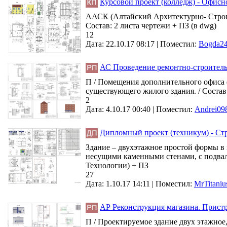
Курсовой проект (колледж) - Офисно
ААСК (Алтайский Архитектурно- Строит
Состав: 2 листа чертежи + ПЗ (в dwg)
12
Дата: 22.10.17 08:17 |
Поместил:
Bogda2
АС Проведение ремонтно-строитель
П / Помещения дополнительного офиса 
существующего жилого здания. / Состав
2
Дата: 4.10.17 00:40 |
Поместил:
Andrei09
Дипломный проект (техникум) - Ст
Здание – двухэтажное простой формы в п
несущими каменными стенами, с подваль
Технологии) + ПЗ
27
Дата: 1.10.17 14:11 |
Поместил:
MrTitaniu
АР Реконструкция магазина. Пристр
П / Проектируемое здание двух этажное