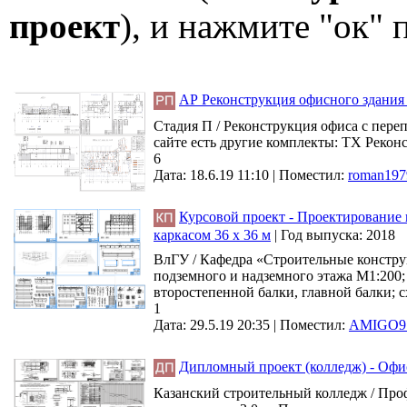
проект
), и нажмите "ок"
АР Реконструкция офисного здания
Стадия П / Реконструкция офиса с пере
сайте есть другие комплекты: ТХ Рекон
6
Дата: 18.6.19 11:10 |
Поместил:
roman197
Курсовой проект - Проектирование
каркасом 36 х 36 м
|
Год выпуска:
2018
ВлГУ / Кафедра «Строительные констру
подземного и надземного этажа М1:200;
второстепенной балки, главной балки; 
1
Дата: 29.5.19 20:35 |
Поместил:
AMIGO9
Дипломный проект (колледж) - Офисн
Казанский строительный колледж / Проф