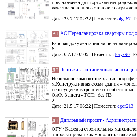
предназначен для торговли непродовол
качестве основного стенового огражден
1
Дата: 25.7.17 02:22 |
Поместил:
olga67
|
Р
АС Перепланировка квартиры под о
Рабочая документация на перепланировк
6
Дата: 6.7.17 07:05 |
Поместил:
lorya90
|
Р
Чертежи - Гостинично-офисный цен
Небольшое компактное здание под офисн
м.Конструктивная схема здания – моно
ненесущие внутренние гипсобетонные пер
ОиФ, 3 листа - ТСП), без ПЗ
2
Дата: 21.5.17 06:22 |
Поместил:
egor213
|
Дипломный проект - Административно
ОГУ / Кафедра строительных материалов 
запроектирован как монолитная железо