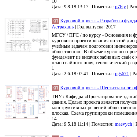
10
Дата: 9.8.18 13:17 |
Поместил:
p76ty
|
Раз
Курсовой проект - Разработка фунда
Астрахань
|
Год выпуска:
2017
МГСУ / ПГС / по курсу «Основания и ф
курсового проектирования по этой дисц
учебным задачам подготовки инженеров
общественное. В объеме курсового прое
фундамент из висячих забивных свай с 
план свайного поля, геологический разр
1
Дата: 2.6.18 07:41 |
Поместил:
pgs671
|
Ра
Курсовой проект - Шестиэтажное офи
ТИУ / Кафедра «Проектирование зданий
здания. Целью проекта является получ
конструктивных решений общественного
плоская. Схема группировки помещения 
14
Дата: 9.5.18 11:14 |
Поместил:
maevych
|