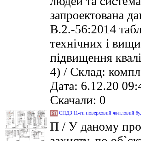
людей та систем
запроектована да
В.2.-56:2014 табл
технічних і вищи
підвищення кваліф
4) / Склад: комп
Дата: 6.12.20 09:
Скачали: 0
СПДЗ 11-ти поверховий житловий буд
П / У даному пр
захисту, по об`є