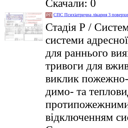
Скачали: 0
СПС Психіатрична лікарня 3 поверхи
Стадія Р / Систе
системи адресно
для раннього вия
тривоги для вжив
виклик пожежно-р
димо- та теплови
протипожежними
відключенням сис