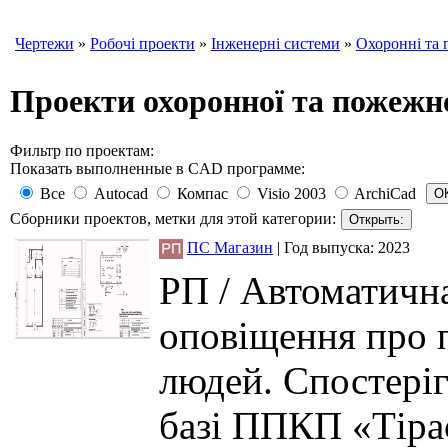
Чертежи
»
Робочі проекти
»
Інженерні системи
»
Охоронні та
Проекти охоронної та пожежно
Фильтр по проектам:
Показать выполненные в CAD программе:
Все
Autocad
Компас
Visio 2003
ArchiCad
Сборники проектов, метки для этой категории:
ПС Магазин
|
Год выпуска:
2023
РП / Автоматична
оповіщення про 
людей. Спостеріг
базі ППКП «Тірас