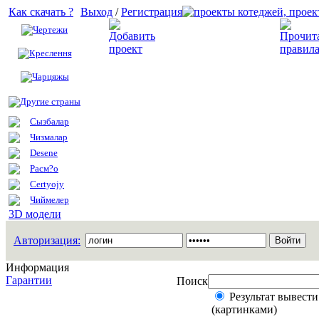
Как скачать ?
Выход
/
Регистрация
Чертежи
Добавить проект
Креслення
Чарцяжы
Другие страны
Сызбалар
Чизмалар
Desene
Расм?о
Certyojy
Чиймелер
3D модели
Авторизация:
Информация
Гарантии
Поиск
Результат вывести
(картинками)