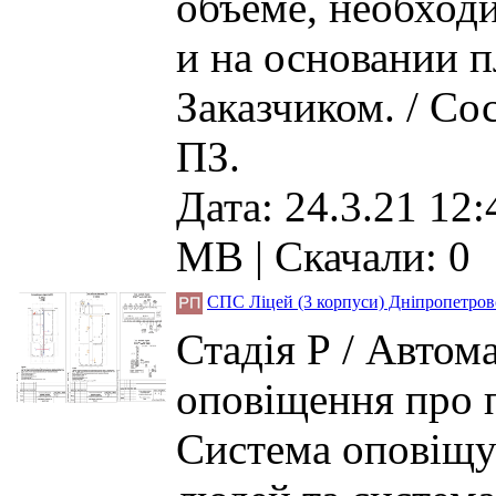
объеме, необход
и на основании 
Заказчиком. / Со
ПЗ.
Дата: 24.3.21 12:
MB
|
Скачали: 0
СПС Ліцей (3 корпуси) Дніпропетров
Стадія Р / Автом
оповіщення про 
Система оповіщу