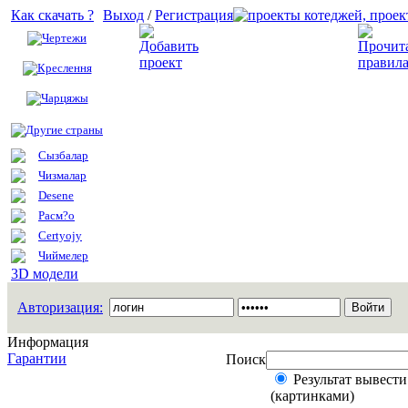
Как скачать ?
Выход
/
Регистрация
Чертежи
Добавить проект
Креслення
Чарцяжы
Другие страны
Сызбалар
Чизмалар
Desene
Расм?о
Certyojy
Чиймелер
3D модели
Авторизация:
Информация
Гарантии
Поиск
Результат вывести
(картинками)