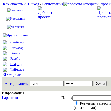
Как скачать ?
Выход
/
Регистрация
Чертежи
Добавить проект
Креслення
Чарцяжы
Другие страны
Сызбалар
Чизмалар
Desene
Расм?о
Certyojy
Чиймелер
3D модели
Авторизация:
Информация
Гарантии
Поиск
Результат вывести
(картинками)