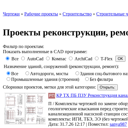
Чертежи
»
Рабочие проекты
»
Строительство
»
Строительные 
Проекты реконструкции, рем
Фильтр по проектам:
Показать выполненные в CAD программе:
Все
AutoCad
Компас
ArchiCad
T-Flex
Назначение зданий, сооружений (реконструкции, ремонт):
Все
Автодороги, мосты
Здания соц-бытового на
Промышленные здания (строения)
Без фильтра
Сборники проектов, метки для этой категории:
КР ТХ ПБ ПЗУ Реконструкция канал
П / Комплекты чертежей по замене обор
геологические изыскания перед строите
канализационной насосной станции соста
комплекты: ИГИ, ТБЭ, ЭЭ (без чертежей
Дата: 31.7.26 12:17 |
Поместил:
sanya987