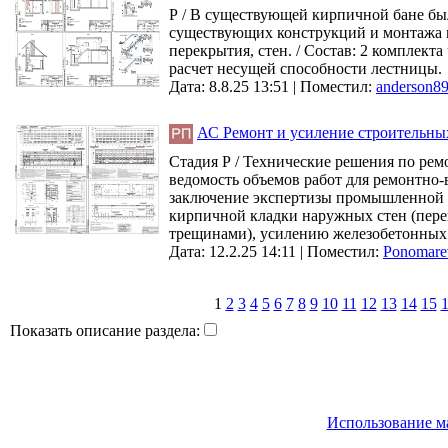
Р / В существующей кирпичной бане бы
существующих конструкций и монтажа в
перекрытия, стен. / Состав: 2 комплек
расчет несущей способности лестницы.
Дата: 8.8.25 13:51 |
Поместил:
anderson8
АС Ремонт и усиление строительны
Стадия Р / Технические решения по рем
ведомость объемов работ для ремонтно
заключение экспертизы промышленной б
кирпичной кладки наружных стен (пере
трещинами), усилению железобетонных 
Дата: 12.2.25 14:11 |
Поместил:
Ponomare
1
2
3
4
5
6
7
8
9
10
11
12
13
14
15
Показать описание раздела:
Использование м