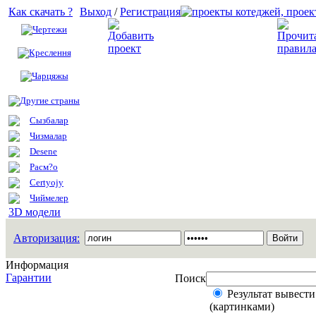
Как скачать ?
Выход
/
Регистрация
Чертежи
Добавить проект
Креслення
Чарцяжы
Другие страны
Сызбалар
Чизмалар
Desene
Расм?о
Certyojy
Чиймелер
3D модели
Авторизация:
Информация
Гарантии
Поиск
Результат вывести
(картинками)