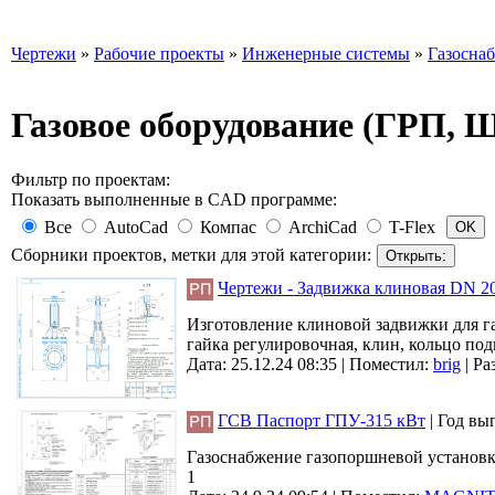
Чертежи
»
Рабочие проекты
»
Инженерные системы
»
Газосна
Газовое оборудование (ГРП, 
Фильтр по проектам:
Показать выполненные в CAD программе:
Все
AutoCad
Компас
ArchiCad
T-Flex
Сборники проектов, метки для этой категории:
Чертежи - Задвижка клиновая DN 2
Изготовление клиновой задвижки для газ
гайка регулировочная, клин, кольцо по
Дата: 25.12.24 08:35 |
Поместил:
brig
|
Ра
ГСВ Паспорт ГПУ-315 кВт
|
Год вы
Газоснабжение газопоршневой установки
1