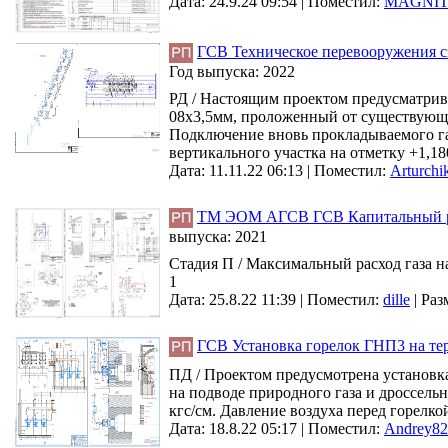
Дата: 24.9.24 09:54 |
Поместил:
MAGNI
ГСВ Техническое перевооружения си
Год выпуска:
2022
РД / Настоящим проектом предусматрив
08х3,5мм, проложенный от существующей
Подключение вновь прокладываемого газ
вертикального участка на отметку +1,18
Дата: 11.11.22 06:13 |
Поместил:
Arturch
ТМ ЭОМ АГСВ ГСВ Капитальный рем
выпуска:
2021
Стадия П / Максимальный расход газа на
1
Дата: 25.8.22 11:39 |
Поместил:
dille
|
Раз
ГСВ Установка горелок ГНП3 на те
ПД / Проектом предусмотрена установк
на подводе природного газа и дроссельн
кгс/см. Давление воздуха перед горелкой
Дата: 18.8.22 05:17 |
Поместил:
Andrey82