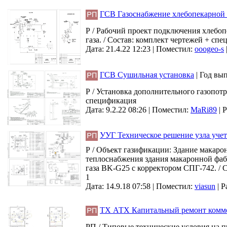
ГСВ Газоснабжение хлебопекарной
Р / Рабочий проект подключения хлебоп
газа. / Состав: комплект чертежей + сп
Дата: 21.4.22 12:23 |
Поместил:
ooogeo-s
ГСВ Сушильная установка
|
Год вы
Р / Установка дополнительного газопот
спецификация
Дата: 9.2.22 08:26 |
Поместил:
MaRi89
|
Р
УУГ Техническое решение узла учет
Р / Объект газификации: Здание макаро
теплоснабжения здания макаронной фабри
газа BK-G25 с корректором СПГ-742. / С
1
Дата: 14.9.18 07:58 |
Поместил:
viasun
|
Р
ТХ АТХ Капитальный ремонт коммерч
РП / Типовые технические условия на п