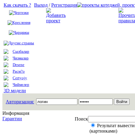
Как скачать ?
Выход
/
Регистрация
Чертежи
Добавить проект
Креслення
Чарцяжы
Другие страны
Сызбалар
Чизмалар
Desene
Расм?о
Certyojy
Чиймелер
3D модели
Авторизация:
Информация
Гарантии
Поиск
Результат вывести
(картинками)