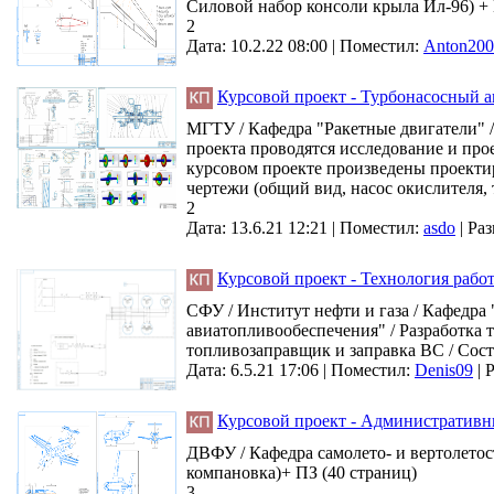
Силовой набор консоли крыла Ил-96) + 
2
Дата: 10.2.22 08:00 |
Поместил:
Anton200
Курсовой проект - Турбонасосный а
МГТУ / Кафедра "Ракетные двигатели" /
проекта проводятся исследование и про
курсовом проекте произведены проектир
чертежи (общий вид, насос окислителя, т
2
Дата: 13.6.21 12:21 |
Поместил:
asdo
|
Раз
Курсовой проект - Технология раб
СФУ / Институт нефти и газа / Кафедр
авиатопливообеспечения" / Разработка т
топливозаправщик и заправка ВС / Сост
Дата: 6.5.21 17:06 |
Поместил:
Denis09
|
Р
Курсовой проект - Административн
ДВФУ / Кафедра самолето- и вертолетост
компановка)+ ПЗ (40 страниц)
3