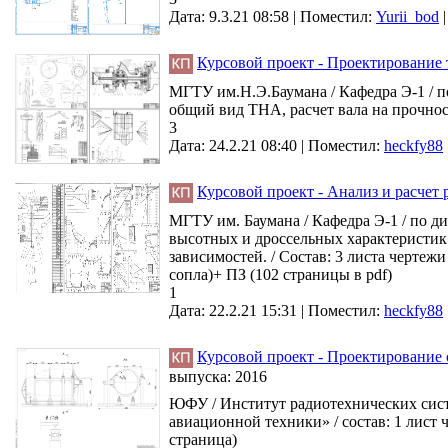
Дата: 9.3.21 08:58 |
Поместил:
Yurii_bod
Курсовой проект - Проектирование 
МГТУ им.Н.Э.Баумана / Кафедра Э-1 / п
общий вид ТНА, расчет вала на прочност
3
Дата: 24.2.21 08:40 |
Поместил:
heckfy88
Курсовой проект - Анализ и расчет 
МГТУ им. Баумана / Кафедра Э-1 / по д
высотных и дроссельных характеристик 
зависимостей. / Состав: 3 листа черте
сопла)+ ПЗ (102 страницы в pdf)
1
Дата: 22.2.21 15:31 |
Поместил:
heckfy88
Курсовой проект - Проектирование 
выпуска:
2016
ЮФУ / Институт радиотехнических сист
авиационной техники» / состав: 1 лист 
страница)