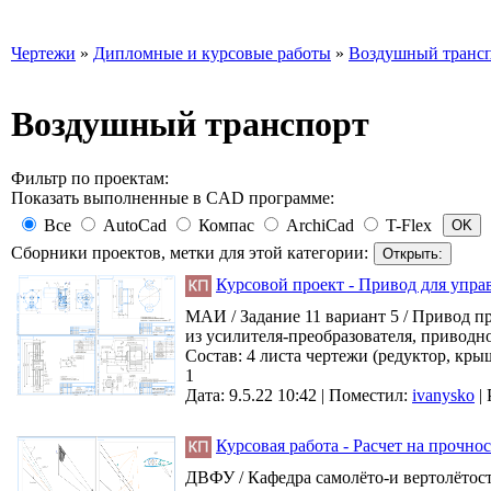
Чертежи
»
Дипломные и курсовые работы
»
Воздушный транс
Воздушный транспорт
Фильтр по проектам:
Показать выполненные в CAD программе:
Все
AutoCad
Компас
ArchiCad
T-Flex
Сборники проектов, метки для этой категории:
Курсовой проект - Привод для упра
МАИ / Задание 11 вариант 5 / Привод п
из усилителя-преобразователя, приводно
Состав: 4 листа чертежи (редуктор, кры
1
Дата: 9.5.22 10:42 |
Поместил:
ivanysko
|
Курсовая работа - Расчет на прочно
ДВФУ / Кафедра самолёто-и вертолётост