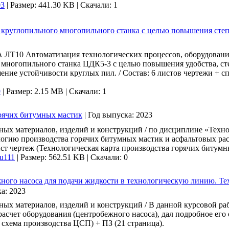
03
|
Размер: 441.30 KB |
Скачали: 1
круглопильного многопильного станка с целью повышения сте
Т10 Автоматизация технологических процессов, оборудование 
 многопильного станка ЦДК5-3 с целью повышения удобства, ст
ение устойчивости круглых пил. / Состав: 6 листов чертежи + 
9
|
Размер: 2.15 MB |
Скачали: 1
орячих битумных мастик
|
Год выпуска:
2023
ных материалов, изделий и конструкций / по дисциплине «Тех
логию производства горячих битумных мастик и асфальтовых рас
лист чертеж (Технологическая карта производства горячих битумн
u111
|
Размер: 562.51 KB |
Скачали: 0
жного насоса для подачи жидкости в технологическую линию. Т
ка:
2023
ных материалов, изделий и конструкций / В данной курсовой ра
счет оборудования (центробежного насоса), дал подробное его о
схема производства ЦСП) + ПЗ (21 страница).