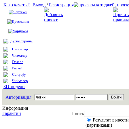
Как скачать ?
Выход
/
Регистрация
Чертежи
Добавить проект
Креслення
Чарцяжы
Другие страны
Сызбалар
Чизмалар
Desene
Расм?о
Certyojy
Чиймелер
3D модели
Авторизация:
Информация
Гарантии
Поиск
Результат вывести
(картинками)