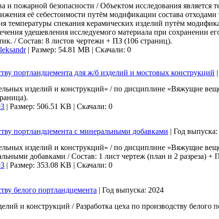
 и пожарной безопасности / Объектом исследования является т
нижения её себестоимости путём модификации состава отходами
ния температуры спекания керамических изделий путём модифи
печения удешевления исследуемого материала при сохранении ег
к. / Cостав: 8 листов чертежи + ПЗ (106 страниц).
leksandr
|
Размер: 54.81 MB |
Скачали: 0
ству портландцемента для ж/б изделий и мостовых конструкций
льных изделий и конструкций» / по дисциплине «Вяжущие вещес
траница).
03
|
Размер: 506.51 KB |
Скачали: 0
дству портландцемента с минеральными добавками
|
Год выпуска
ельных изделий и конструкций» / по дисциплине «Вяжущие веще
ьными добавками / Состав: 1 лист чертеж (план и 2 разреза) + П
03
|
Размер: 353.08 KB |
Скачали: 0
ству белого портландцемента
|
Год выпуска:
2024
лий и конструкций / Разработка цеха по производству белого по