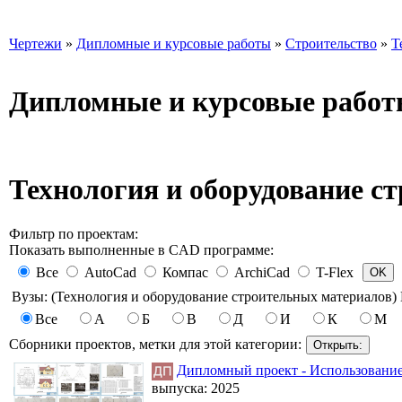
Чертежи
»
Дипломные и курсовые работы
»
Строительство
»
Т
Дипломные и курсовые работ
Технология и оборудование с
Фильтр по проектам:
Показать выполненные в CAD программе:
Все
AutoCad
Компас
ArchiCad
T-Flex
Вузы: (Технология и оборудование строительных материалов) 
Все
А
Б
В
Д
И
К
М
Сборники проектов, метки для этой категории:
Дипломный проект - Использование
выпуска:
2025