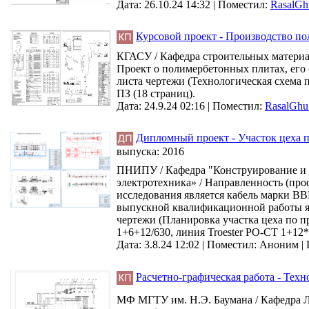
Дата: 26.10.24 14:32 |
Поместил:
RasalGh
Курсовой проект - Производство п
КГАСУ / Кафедра строительных материа
Проект о полимербетонных плитах, его с
листа чертежи (Технологическая схема 
ПЗ (18 страниц).
Дата: 24.9.24 02:16 |
Поместил:
RasalGhu
Дипломный проект - Участок цеха п
выпуска:
2016
ПНИПУ / Кафедра "Конструирование и т
электротехника» / Направленность (про
исследования является кабель марки ВВ
выпускной квалификационной работы явл
чертежи (Планировка участка цеха по п
1+6+12/630, линия Troester РО-СТ 1+12*
Дата: 3.8.24 12:02 |
Поместил:
Аноним
|
Расчетно-графическая работа - Техн
МФ МГТУ им. Н.Э. Баумана / Кафедра ЛТ