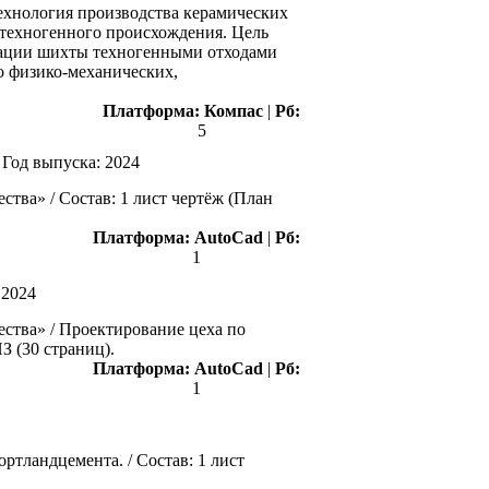
ехнология производства керамических
 техногенного происхождения. Цель
кации шихты техногенными отходами
о физико-механических,
Платформа:
Компас
|
Рб:
5
|
Год выпуска:
2024
тва» / Состав: 1 лист чертёж (План
Платформа:
AutoCad
|
Рб:
1
:
2024
ства» / Проектирование цеха по
З (30 страниц).
Платформа:
AutoCad
|
Рб:
1
ртландцемента. / Состав: 1 лист