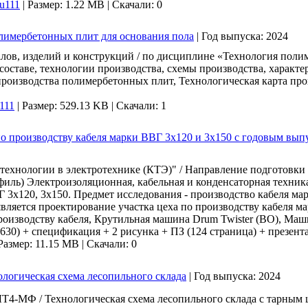
u111
|
Размер: 1.22 MB |
Скачали: 0
олимербетонных плит для основания пола
|
Год выпуска:
2024
лов, изделий и конструкций / по дисциплине «Технология поли
оставе, технологии производства, схемы производства, характери
производства полимербетонных плит, Технологическая карта пр
111
|
Размер: 529.13 KB |
Скачали: 1
о производству кабеля марки ВВГ 3х120 и 3х150 с годовым вып
ехнологии в электротехнике (КТЭ)" / Направление подготовки 
филь) Электроизоляционная, кабельная и конденсаторная техника
Г 3х120, 3х150. Предмет исследования - производство кабеля ма
яется проектирование участка цеха по производству кабеля марк
роизводству кабеля, Крутильная машина Drum Twister (ВО), Маши
630) + спецификация + 2 рисунка + ПЗ (124 страница) + презент
Размер: 11.15 MB |
Скачали: 0
ологическая схема лесопильного склада
|
Год выпуска:
2024
4-МФ / Технологическая схема лесопильного склада с тарным цех