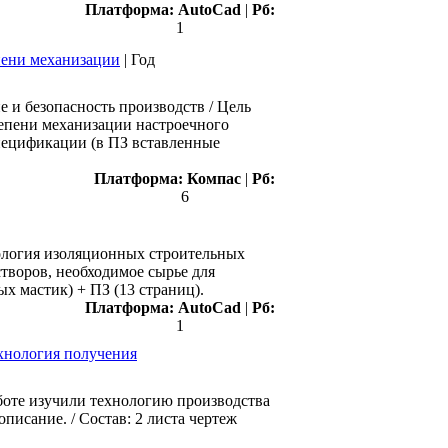
Платформа:
AutoCad
|
Рб:
1
пени механизации
|
Год
и безопасность производств / Цель
епени механизации настроечного
спецификации (в ПЗ вставленные
Платформа:
Компас
|
Рб:
6
нология изоляционных строительных
творов, необходимое сырье для
ых мастик) + ПЗ (13 страниц).
Платформа:
AutoCad
|
Рб:
1
ехнология получения
боте изучили технологию производства
писание. / Состав: 2 листа чертеж