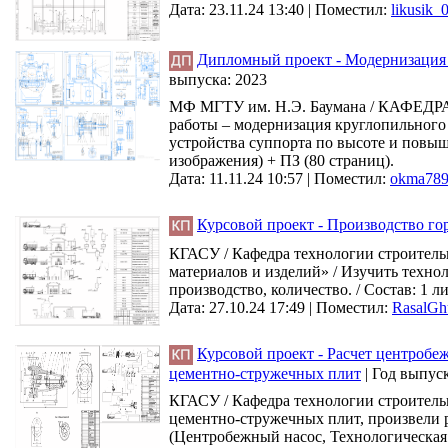
Дата: 23.11.24 13:40 |
Поместил:
likusik_
Дипломный проект - Модернизация 
выпуска:
2023
МФ МГТУ им. Н.Э. Баумана / КАФЕДРА Л
работы – модернизация круглопильного
устройства суппорта по высоте и повыш
изображения) + ПЗ (80 страниц).
Дата: 11.11.24 10:57 |
Поместил:
okma78
Курсовой проект - Производство г
КГАСУ / Кафедра технологии строитель
материалов и изделий» / Изучить техно
производство, количество. / Состав: 1 
Дата: 27.10.24 17:49 |
Поместил:
RasalGh
Курсовой проект - Расчет центробе
цементно-стружечных плит
|
Год выпус
КГАСУ / Кафедра технологии строитель
цементно-стружечных плит, произвели ра
(Центробежный насос, Технологическая 