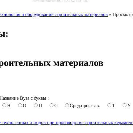
История поиска:
RU
|
UA
|
KZ
|
BY
|
3D
ехнология и оборудование строительных материалов
» Просмотр 
ы:
троительных материалов
Название Вуза с буквы :
Н
О
П
С
Сред.проф.зав.
Т
У
 техногенных отходов при производстве строительных керамич