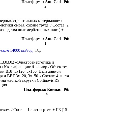
Платформа:
AutoCad
|
Рб:
2
мерных строительных материалов» /
стики сырья, охране труда. / Состав: 2
оизводства полимербетонных плит) +
Платформа:
AutoCad
|
Рб:
1
уском 14000 км/год
|
Год
13.03.02 «Электроэнергетика и
 / Квалификация: бакалавр / Объектом
рки ВВГ 3х120, 3х150. Цель данной
и ВВГ 3х120, 3х150. / Состав: 4 листа
на жесткой скрутки Cortinovis RS
ация.
Платформа:
Компас
|
Рб:
4
ом. / Состав: 1 лист чертеж + ПЗ (15