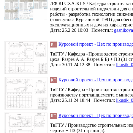
ЛФ КГСХА-КГУ / Кафедра строительства
изделий строительной индустрии для с
работы - разработка технологии сниже
(золы-уноса Курганской ТЭЦ) для обес
эксплуатационных и других характеристи
Дата: 25.2.26 10:03 |
Поместил:
gasnikova
Курсовой проект - Цех по производ
ТвГТУ / Кафедра «Производство строите
цеха. Разрез А-А. Разрез Б-Б) + ПЗ (31 с
Дата: 30.11.24 12:38 |
Поместил:
likusik_
Курсовой проект - Цех по произво
ТвГТУ / Кафедра «Производство строит
производству портландцемента с минерал
Дата: 25.11.24 18:44 |
Поместил:
likusik_
Курсовой проект - Цех по производ
ТвГТУ / Производство строительных изде
чертеж + ПЗ (31 страница).