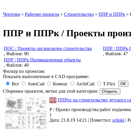
Чертежи
»
Рабочие проекты
»
Строительство
»
ППР и ППРк
» 
ППР и ППРк / Проекты произ
ПОС / Проекты организации строительства
ППР / ППРк 
, Файлов: 90
, Файлов: 47
ППР / ППРк Промышленные объекты
, Файлов: 49
Фильтр по проектам:
Показать выполненные в CAD программе:
Все
AutoCad
Компас
ArchiCad
T-Flex
Сборники проектов, метки для этой категории:
ППРпс на строительство детского са
Р / Проект производства работ подъемны
1
Дата: 21.8.19 14:21 |
Поместил:
schoki
|
Р