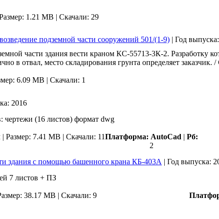
Размер: 1.21 MB |
Скачали: 29
возведение подземной части сооружений 501/(1-9)
|
Год выпуска
емной части здания вести краном КС-55713-3К-2. Разработку ко
стично в отвал, место складирования грунта определяет заказчик. 
змер: 6.09 MB |
Скачали: 1
ка:
2016
: чертежи (16 листов) формат dwg
м
|
Размер: 7.41 MB |
Скачали: 11
Платформа:
AutoCad
|
Рб:
2
ти здания с помощью башенного крана КБ-403А
|
Год выпуска:
2
ей 7 листов + ПЗ
Размер: 38.17 MB |
Скачали: 9
Платфо