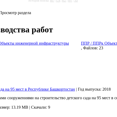
История поиска:
RU
|
UA
|
KZ
|
BY
|
3D
Просмотр раздела
водства работ
Объекты инженерной инфраструктуры
ППР / ППРк Объект
, Файлов: 23
да на 95 мест в Республике Башкортостан
|
Год выпуска:
2018
ми сооружениями на строительство детского сада на 95 мест в се
азмер: 13.19 MB |
Скачали: 9