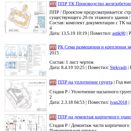
ППР ТК Производство железобетонны
ППР / Проектом предусматривается: ст
существующего 20-ти этажного здания /
Состав: комплект документации с ТК н
4
Дата: 13.5.19 10:19 |
Поместил:
astik90
|
Р
РК Сема размещения и крепления э
2015
Состав: 1 лист чертеж
Дата: 8.4.19 10:25 |
Поместил:
Stekvash
|
ППР на уплотнение грунта
|
Год вы
Стадия Р / Уплотнение насыпного грунт
2
Дата: 2.3.18 04:53 |
Поместил:
ivan2018
|
ППР на демонтаж кирпичного здан
Стадия Р / Демонтаж части кирпичного з
Пояснительная записка