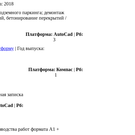
а:
2018
подземного паркинга; демонтаж
ий, бетонирование перекрытий /
Платформа:
AutoCad
|
Рб:
3
тформу
|
Год выпуска:
Платформа:
Компас
|
Рб:
1
ная записка
toCad
|
Рб:
зводства работ формата А1 +