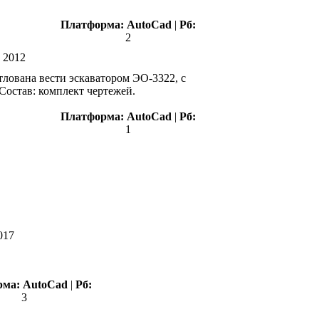
Платформа:
AutoCad
|
Рб:
2
:
2012
тлована вести эскаватором ЭО-3322, с
/ Состав: комплект чертежей.
Платформа:
АutoCad
|
Рб:
1
017
рма:
AutoCad
|
Рб:
3