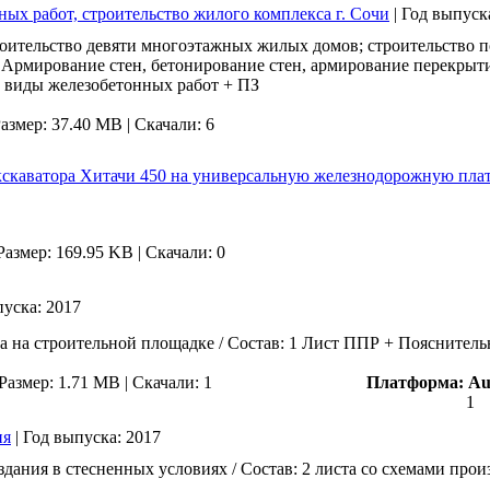
х работ, строительство жилого комплекса г. Сочи
|
Год выпуск
роительство девяти многоэтажных жилых домов; строительство 
 Армирование стен, бетонирование стен, армирование перекрыт
а виды железобетонных работ + ПЗ
азмер: 37.40 MB |
Скачали: 6
кскаватора Хитачи 450 на универсальную железнодорожную пла
Размер: 169.95 KB |
Скачали: 0
пуска:
2017
а на строительной площадке / Состав: 1 Лист ППР + Пояснитель
Размер: 1.71 MB |
Скачали: 1
Платформа:
Au
1
ия
|
Год выпуска:
2017
дания в стесненных условиях / Состав: 2 листа со схемами прои