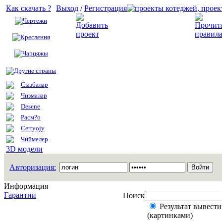
Как скачать ?
Выход
/
Регистрация
Чертежи
Добавить проект
Креслення
Чарцяжы
Другие страны
Сызбалар
Чизмалар
Desene
Расм?о
Certyojy
Чиймелер
3D модели
Авторизация:
Информация
Гарантии
Поиск
Результат вывести
(картинками)