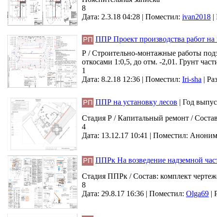
8
Дата: 2.3.18 04:28 |
Поместил:
ivan2018
|
ППР Проект производства работ на 
Р / Строительно-монтажные работы подз
откосами 1:0,5, до отм. -2,01. Грунт ча
1
Дата: 8.2.18 12:36 |
Поместил:
Iri-sha
|
Ра
ППР на установку лесов
|
Год выпус
Стадия Р / Капитальный ремонт / Состав
4
Дата: 13.12.17 10:41 |
Поместил:
Анони
ППРк На возведение надземной час
Стадия ППРк / Состав: комплект чертеж
8
Дата: 29.8.17 16:36 |
Поместил:
Olga69
|