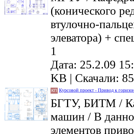
(конического ред
втулочно-пальце
элеватора) + сп
1
Дата: 25.2.09 15
KB |
Скачали: 85
Курсовой проект - Привод к горизо
БГТУ, БИТМ / Ка
машин / В данно
элементов приво