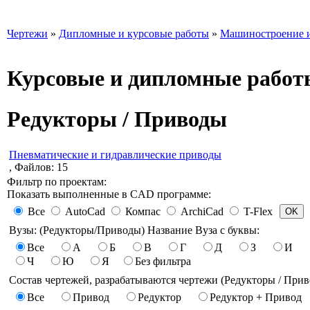
Чертежи
»
Дипломные и курсовые работы
»
Машиностроение и
Курсовые и дипломные работ
Редукторы / Приводы
Пневматические и гидравлические приводы
, Файлов: 15
Фильтр по проектам:
Показать выполненные в CAD программе:
Все
AutoCad
Компас
ArchiCad
T-Flex
Вузы: (Редукторы/Приводы) Название Вуза с буквы:
Все
А
Б
В
Г
Д
З
И
Ч
Ю
Я
Без фильтра
Состав чертежей, разрабатываются чертежи (Редукторы / Прив
Все
Привод
Редуктор
Редуктор + Привод