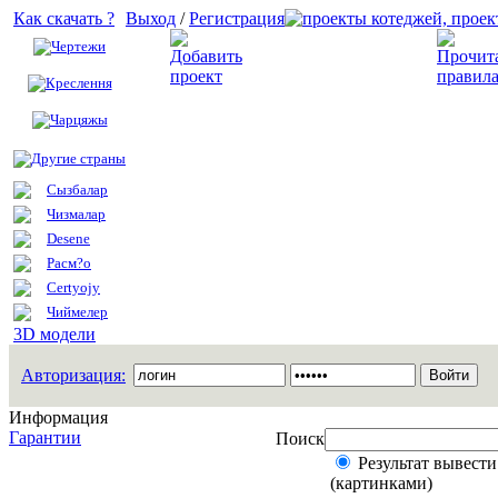
Как скачать ?
Выход
/
Регистрация
Чертежи
Добавить проект
Креслення
Чарцяжы
Другие страны
Сызбалар
Чизмалар
Desene
Расм?о
Certyojy
Чиймелер
3D модели
Авторизация:
Информация
Гарантии
Поиск
Результат вывести
(картинками)