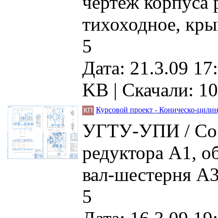
чертеж корпуса 
тихоходное, кр
5
Дата: 21.3.09 17
KB |
Скачали: 1
Курсовой проект - Коническо-цили
УГТУ-УПИ / Сос
редуктора А1, о
вал-шестерня А3
5