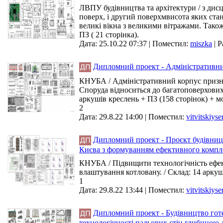
ЛВПУ будівництва та архітектури / з дис
поверх, і другий поверхмвисота яких стан
великі вікна з великими вітражами. Також
ПЗ ( 21 сторінка).
Дата: 25.10.22 07:37 |
Поместил:
miszka
|
Р
Дипломний проект - Адміністративни
КНУБА / Адміністративний корпус призна
Споруда відноситься до багатоповерхових.
аркушів креслень + ПЗ (158 сторінок) + мо
2
Дата: 29.8.22 14:00 |
Поместил:
vitvitskiys
Дипломний проект - Проєкт будівницт
Києва з формуванням ефективного компл
КНУБА / Підвищити технологічність ефек
влаштування котловану. / Склад: 14 арку
1
Дата: 29.8.22 13:44 |
Поместил:
vitvitskiys
Дипломний проект - Будівництво готе
технологічності пальових стін глибиною 