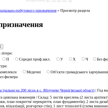
История поиска:
RU
|
UA
|
KZ
|
BY
|
3D
соціально-побутового призначення
» Просмотр раздела
 призначення
 літери:
П
Середні проф.закл.
У
Х
Ч
Без фи
тура:
комплекси
Медичні
Об\'єкти громадського харчування
ез фильтра
їдальня на 200 лісць в с. Яблуневе Чернігівської області
|
Год в
 цивільна інженерія / Склад: 5 листів креслень (2 листа архітект
рокв, план покриття/ перекриття, план фундаментів); 2 листа дизай
я, візуалізації, розгортки стін); 1 лист технології (схема виконанн