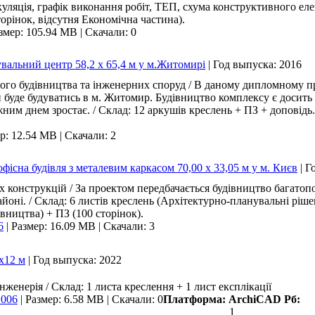
уляція, графік виконання робіт, ТЕП, схума конструктивного еле
торінок, відсутня Економічна частина).
змер: 105.94 MB
|
Скачали: 0
вальний центр 58,2 х 65,4 м у м.Житомирі
|
Год выпуска:
2016
го будівництва та інженерних споруд / В даному дипломному пр
 буде будуватись в м. Житомир. Будівництво комплексу є досить 
ним днем зростає. / Склад: 12 аркушiв креслень + ПЗ + доповiдь.
р: 12.54 MB
|
Скачали: 2
існа будівля з металевим каркасом 70,00 х 33,05 м у м. Києв
|
Г
конструкцій / За проектом передбачається будівництво багатопов
йоні. / Склад: 6 листів креслень (Архітектурно-планувальні ріше
івництва) + ПЗ (100 сторiнок).
6
|
Размер: 16.09 MB
|
Скачали: 3
х12 м
|
Год выпуска:
2022
женерія / Склад: 1 листа креслення + 1 лист експлікації
1006
|
Размер: 6.58 MB
|
Скачали: 0
Платформа:
ArchiCAD
Рб:
1