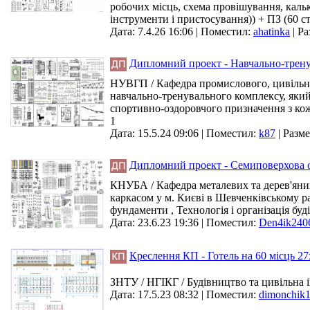
робочих місць, схема провішування, кальк
інструменти і пристосування)) + ПЗ (60 с
Дата: 7.4.26 16:06 |
Поместил:
ahatinka
|
Ра
Дипломний проект - Навчально-трену
НУВГП / Кафедра промислового, цивільно
навчально-тренувального комплексу, який
спортивно-оздоровчого призначення з кож
1
Дата: 15.5.24 09:06 |
Поместил:
k87
|
Разме
Дипломний проект - Семиповерхова оф
КНУБА / Кафедра металевих та дерев'яних 
каркасом у м. Києві в Шевченківському ра
фундаменти , Технологія і організація буд
Дата: 23.6.23 19:36 |
Поместил:
Den4ik240
Креслення КП - Готель на 60 місць 27
ЗНТУ / НГІКГ / Будівництво та цивільна ін
Дата: 17.5.23 08:32 |
Поместил:
dimonchik