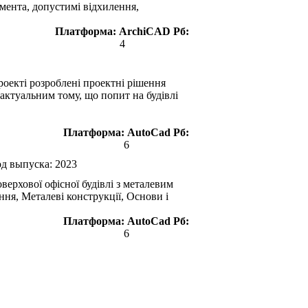
мента, допустимі відхилення,
Платформа:
ArchiCAD
Рб:
4
оекті розроблені проектні рішення
актуальним тому, що попит на будівлі
Платформа:
AutoCad
Рб:
6
од выпуска:
2023
ерхової офісної будівлі з металевим
ння, Металеві конструкції, Основи і
Платформа:
AutoCad
Рб:
6