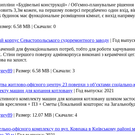
ципліни «Будівельні конструкції» / Об'ємно-планувальне рішенн
овить 3,3м кожен, на першому поверсі передбачено один вхід, він
 будинок має функціональне розміщення кімнат, є вихід напряму 
азмер: 6.58 MB
|
Скачали: 0
й корпус Севастопольського судоремонтного заводу
|
Год выпус
чений для функціональних потреб, тобто для роботи харчування 
 Стіни першого поверху адмінкорпуса виконані з керамічної цегли
ва на захист.
ergey89
|
Размер: 6.58 MB
|
Скачали: 3
ва житлово-офісного центру 23 поверхи з об’єктами соціально-
екту машин для копання котловану
|
Год выпуска:
2021
тивного комплекту машин для копання котловану шляхом застос
шів креслення + ПЗ + Сметы (Локальний кошторис на Загальнобуд
ergey89
|
Размер: 12.07 MB
|
Скачали: 4
льно-офісного комплексу по вул. Ковпака в Київському районі 
до 20 м
|
Год выпуска:
2021