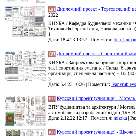
Дипломний проект - Торговельний цент
2022
КНУБА / Кафедра Будівельної механіки / С
Технологія і організація, Наукова частина)
1
Дата: 18.4.23 13:57 |
Поместил:
rich_huma
Дипломний проект - Спортивний комп
КНУБА / Запроектована будівля спортивно
так і спортивних змагань. / Склад: 6 арку
організація, спеціальна частина) + ПЗ (80 
3
Дата: 5.4.23 10:26 |
Поместил:
Ivanvrublevs
Курсовий проект (училище) - Мотель 3
ВПУ будівництва та архітектури / Мотель
автомобілів та розроблений згідно ДБН В.2
Дата: 2.12.22 12:17 |
Поместил:
miszka
|
Ра
Курсовий проект (училище) - Школа по