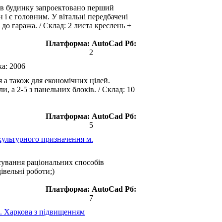
я в будинку запроектовано перший
 і є головним. У вітальні передбачені
до гаража. / Склад: 2 листа креслень +
Платформа:
AutoCad
Рб:
2
ка:
2006
а також для економічних цілей.
, а 2-5 з панельних блоків. / Склад: 10
Платформа:
AutoCad
Рб:
5
культурного призначення м.
ування раціональних способів
івельні роботи;)
Платформа:
AutoCad
Рб:
7
м. Харкова з підвищенням