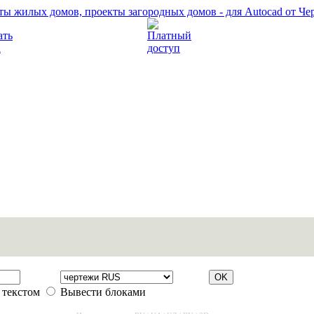
Прочитать правила
Платный доступ
 текстом
Вывести блоками