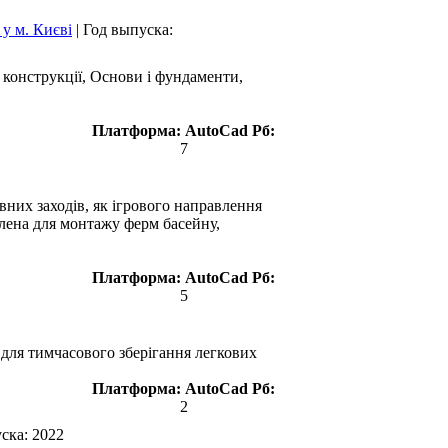
у м. Києві
|
Год выпуска:
 конструкції, Основи і фундаменти,
Платформа:
AutoCad
Рб:
7
них заходів, як ігрового направлення
облена для монтажу ферм басейну,
Платформа:
AutoCad
Рб:
5
 для тимчасового зберігання легкових
Платформа:
AutoCad
Рб:
2
уска:
2022