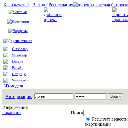
Как скачать ?
Выход
/
Регистрация
Чертежи
Добавить проект
Креслення
Чарцяжы
Другие страны
Сызбалар
Чизмалар
Desene
Расм?о
Certyojy
Чиймелер
3D модели
Авторизация:
Информация
Гарантии
Поиск
Результат вывести
(картинками)