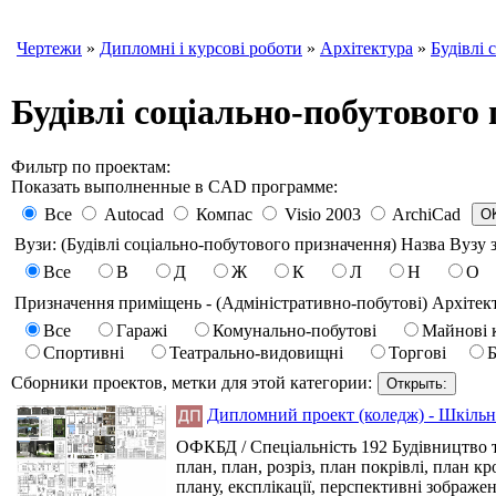
Чертежи
»
Дипломні і курсові роботи
»
Архітектура
»
Будівлі 
Будівлі соціально-побутового
Фильтр по проектам:
Показать выполненные в CAD программе:
Все
Autocad
Компас
Visio 2003
ArchiCad
Вузи: (Будівлі соціально-побутового призначення) Назва Вузу з
Все
В
Д
Ж
К
Л
Н
О
Призначення приміщень - (Адміністративно-побутові) Архітек
Все
Гаражі
Комунально-побутові
Майнові 
Спортивні
Театрально-видовищні
Торгові
Б
Сборники проектов, метки для этой категории:
Дипломний проект (коледж) - Шкільна 
ОФКБД / Спеціальність 192 Будівництво та
план, план, розріз, план покрівлі, план к
плану, експлікації, перспективні зображенн