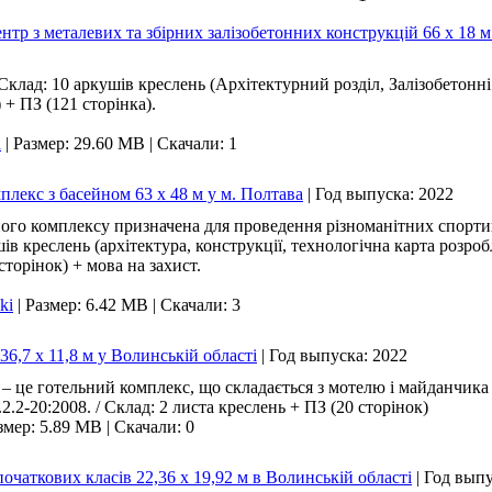
р з металевих та збірних залізобетонних конструкцій 66 х 18 м 
клад: 10 аркушів креслень (Архітектурний розділ, Залізобетонні
 + ПЗ (121 сторінка).
n
|
Размер: 29.60 MB
|
Скачали: 1
лекс з басейном 63 х 48 м у м. Полтава
|
Год выпуска:
2022
го комплексу призначена для проведення різноманітних спортив
шів креслень (архітектура, конструкції, технологічна карта розр
сторінок) + мова на захист.
ki
|
Размер: 6.42 MB
|
Скачали: 3
6,7 х 11,8 м у Волинській області
|
Год выпуска:
2022
 – це готельний комплекс, що складається з мотелю і майданчика
.2-20:2008. / Склад: 2 листа креслень + ПЗ (20 сторінок)
змер: 5.89 MB
|
Скачали: 0
чаткових класів 22,36 х 19,92 м в Волинській області
|
Год вып